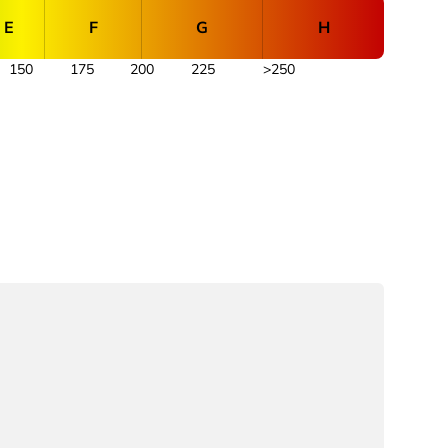
E
F
G
H
150
175
200
225
>250