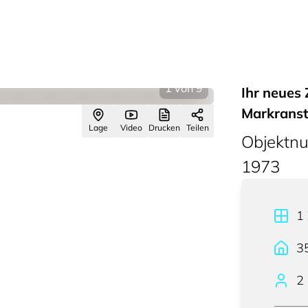
1
von
9
Ihr neues
Markranst
Lage
Video
Drucken
Teilen
Objektn
1973
1
3
2