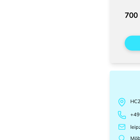
700
HC
+49
lei
Möb