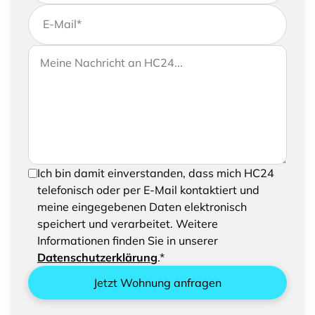
E-Mail
*
Wenn Sie uns weitere Informationen zukommen
Ihre Nachricht an HC24
lassen möchten, können Sie Ihrer Anfrage gerne
eine Nachricht hinzufügen
Um Ihre Anfrage senden zu können, bestätigen
Ich bin damit einverstanden, dass mich HC24
Sie bitte das Speichern und Verarbeiten Ihrer
telefonisch oder per E-Mail kontaktiert und
eingegebenen Daten
meine eingegebenen Daten elektronisch
speichert und verarbeitet. Weitere
Informationen finden Sie in unserer
Datenschutzerklärung
.*
Jetzt Wohnung anfragen