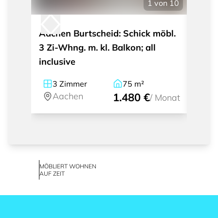
1
von
10
Aachen Burtscheid: Schick möbl.
Aache
3 Zi-Whng. m. kl. Balkon; all
möbl.
inclusive
verke
3
Zimmer
75
m²
3
Aachen
1.480 €
A
/
Monat
MÖBLIERT WOHNEN
AUF ZEIT