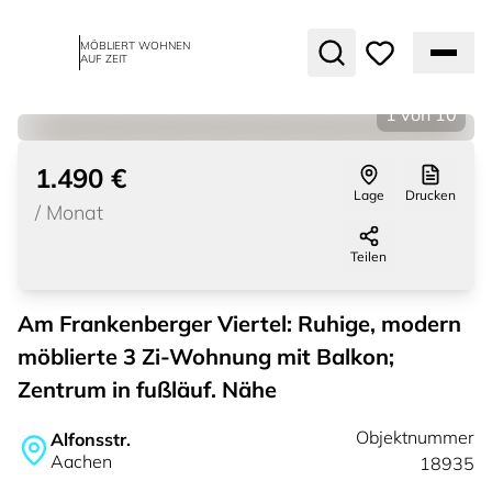
MÖBLIERT WOHNEN
AUF ZEIT
1
von
10
1.490 €
Lage
Drucken
/
Monat
Teilen
Am Frankenberger Viertel: Ruhige, modern
möblierte 3 Zi-Wohnung mit Balkon;
Zentrum in fußläuf. Nähe
Objektnummer
Alfonsstr.
Aachen
18935