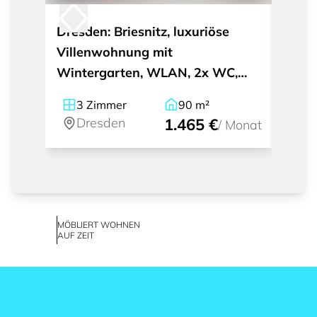
Dresden: Briesnitz, luxuriöse
Dresd
Villenwohnung mit
möbl
Wintergarten, WLAN, 2x WC,
mit ü
Gartenmitnutzung
Gart
3
Zimmer
90
m²
2
Dresden
1.465 €
Dr
/
Monat
MÖBLIERT WOHNEN
AUF ZEIT