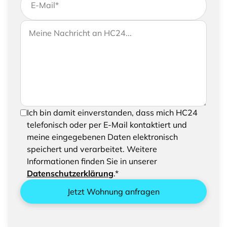
E-Mail
*
Wenn Sie uns weitere Informationen zukommen
Ihre Nachricht an HC24
lassen möchten, können Sie Ihrer Anfrage gerne
eine Nachricht hinzufügen
Um Ihre Anfrage senden zu können, bestätigen
Ich bin damit einverstanden, dass mich HC24
Sie bitte das Speichern und Verarbeiten Ihrer
telefonisch oder per E-Mail kontaktiert und
eingegebenen Daten
meine eingegebenen Daten elektronisch
speichert und verarbeitet. Weitere
Informationen finden Sie in unserer
Datenschutzerklärung
.*
Jetzt Wohnung anfragen