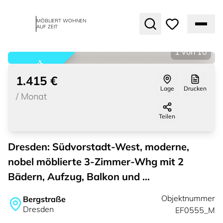
MÖBLIERT WOHNEN
AUF ZEIT
1
von
10
vermietet
1.415 €
Lage
Drucken
/
Monat
Teilen
Dresden: Südvorstadt-West, moderne,
nobel möblierte 3-Zimmer-Whg mit 2
Bädern, Aufzug, Balkon und ...
Objektnummer
Bergstraße
Dresden
EF0555_M