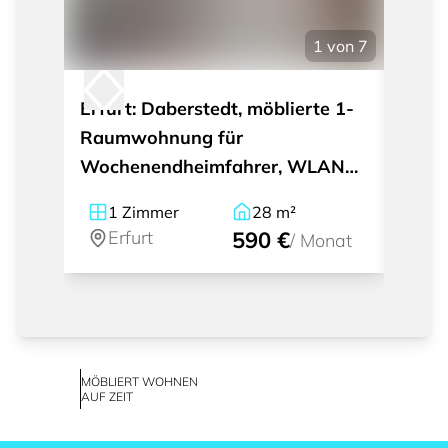
1
von
7
Erfurt: Daberstedt, möblierte 1-
Erfur
Raumwohnung für
möbl
Wochenendheimfahrer, WLAN
für W
und Grundreinigungsservice
ruhig
1
Zimmer
28
m²
1
Erfurt
590 €
Er
/
Monat
MÖBLIERT WOHNEN
AUF ZEIT