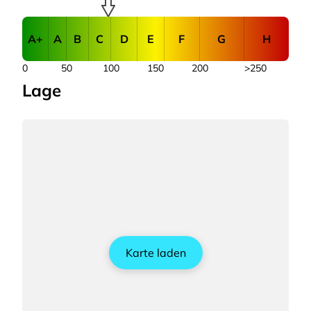
A+
A
B
C
D
E
F
G
H
0
50
100
150
200
>250
Lage
Karte laden