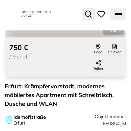
MÖBLIERT WOHNEN
AUF ZEIT
1
von
7
750 €
Lage
Drucken
/
Monat
Teilen
Erfurt: Krämpfervorstadt, modernes
möbliertes Apartment mit Schreibtisch,
Dusche und WLAN
Objektnummer
Iderhoffstraße
Erfurt
EF0854_M