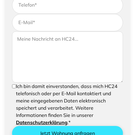
Telefon
*
E-Mail
*
Wenn Sie uns weitere Informationen zukommen
Ihre Nachricht an HC24
lassen möchten, können Sie Ihrer Anfrage gerne
eine Nachricht hinzufügen
Um Ihre Anfrage senden zu können, bestätigen
Ich bin damit einverstanden, dass mich HC24
Sie bitte das Speichern und Verarbeiten Ihrer
telefonisch oder per E-Mail kontaktiert und
eingegebenen Daten
meine eingegebenen Daten elektronisch
speichert und verarbeitet. Weitere
Informationen finden Sie in unserer
Datenschutzerklärung
.*
Jetzt Wohnung anfragen