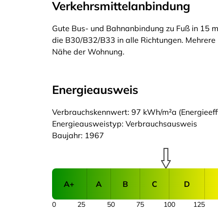
Verkehrsmittelanbindung
Gute Bus- und Bahnanbindung zu Fuß in 15 m
die B30/B32/B33 in alle Richtungen. Mehrere 
Nähe der Wohnung.
Energieausweis
Verbrauchskennwert: 97 kWh/m²a (Energieeffi
Energieausweistyp: Verbrauchsausweis
Baujahr: 1967
A+
A
B
C
D
0
25
50
75
100
125