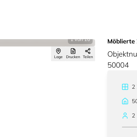
1
von
10
Möbliert
Objektn
Lage
Drucken
Teilen
50004
2
5
2