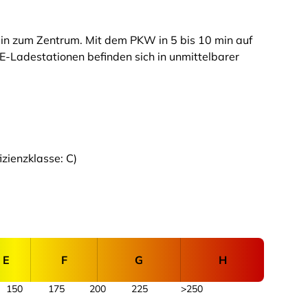
in zum Zentrum. Mit dem PKW in 5 bis 10 min auf
E-Ladestationen befinden sich in unmittelbarer
zienzklasse: C)
E
F
G
H
150
175
200
225
>250