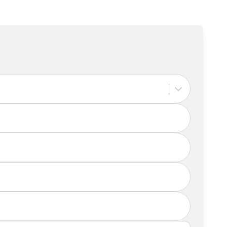
ine Privatperson sind oder eine Firma vertreten
se sowie Kontaktdaten ein