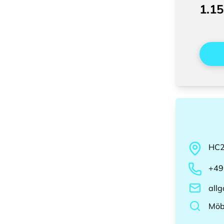
1.15
HC
+49
all
Möb