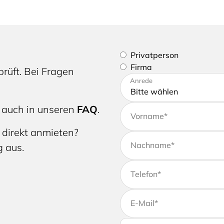
Bitte geben Sie an, ob Sie e
Privatperson
Firma
rüft. Bei Fragen
Bitte tragen Sie Ihre Adres
Anrede
 auch in unseren
FAQ
.
Vorname
*
 direkt anmieten?
Nachname
*
g aus.
Telefon
*
E-Mail
*