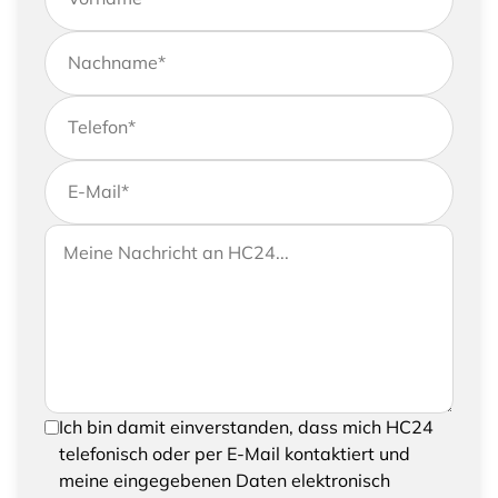
Nachname
*
Telefon
*
E-Mail
*
Wenn Sie uns weitere Informationen zukommen
Ihre Nachricht an HC24
lassen möchten, können Sie Ihrer Anfrage gerne
eine Nachricht hinzufügen
Um Ihre Anfrage senden zu können, bestätigen
Ich bin damit einverstanden, dass mich HC24
Sie bitte das Speichern und Verarbeiten Ihrer
telefonisch oder per E-Mail kontaktiert und
eingegebenen Daten
meine eingegebenen Daten elektronisch