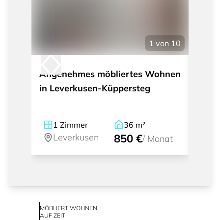
1
von
10
Angenehmes möbliertes Wohnen
Helle
in Leverkusen-Küppersteg
Küche
Leve
1
Zimmer
36
m²
1
Leverkusen
850 €
Le
/
Monat
MÖBLIERT WOHNEN
AUF ZEIT