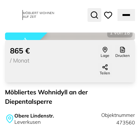
MÖBLIERT WOHNEN
AUF ZEIT
1
von
18
vermietet
865 €
Lage
Drucken
/
Monat
Teilen
Möbliertes Wohnidyll an der
Diepentalsperre
Objektnummer
Obere Lindenstr.
Leverkusen
473560