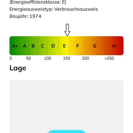
(Energieeffizienzklasse: E)
Energieausweistyp: Verbrauchsausweis
Baujahr: 1974
A+
A
B
C
D
E
F
G
H
0
50
100
150
200
>250
Lage