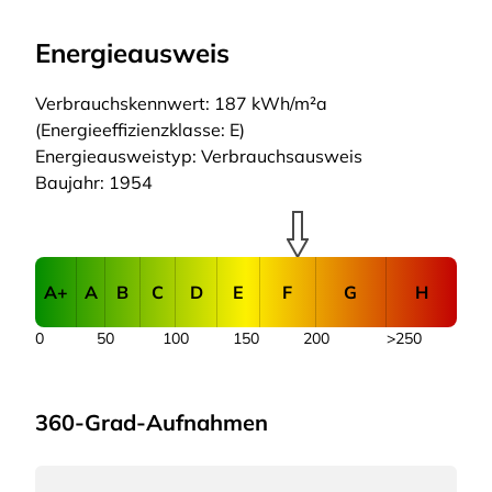
Energieausweis
Verbrauchskennwert: 187 kWh/m²a
(Energieeffizienzklasse: E)
Energieausweistyp: Verbrauchsausweis
Baujahr: 1954
A+
A
B
C
D
E
F
G
H
0
50
100
150
200
>250
360-Grad-Aufnahmen