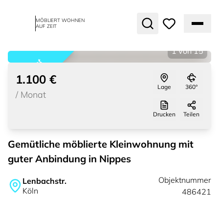
MÖBLIERT WOHNEN
AUF ZEIT
1
von
15
vermietet
1.100 €
Lage
360°
/
Monat
Drucken
Teilen
Gemütliche möblierte Kleinwohnung mit
guter Anbindung in Nippes
Objektnummer
Lenbachstr.
Köln
486421