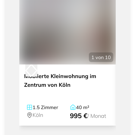
1
von
10
Möblierte Kleinwohnung im
Möbli
Zentrum von Köln
Wasc
Belgi
1.5
Zimmer
40
m²
1
Köln
995 €
Kö
/
Monat