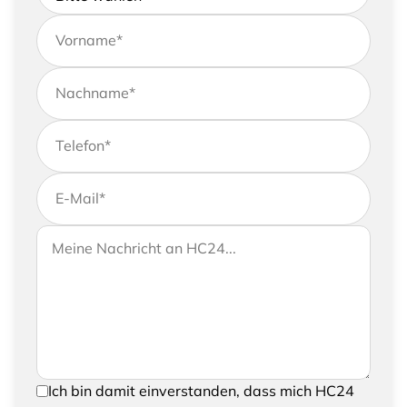
Vorname
*
Nachname
*
Telefon
*
E-Mail
*
Wenn Sie uns weitere Informationen zukommen
Ihre Nachricht an HC24
lassen möchten, können Sie Ihrer Anfrage gerne
eine Nachricht hinzufügen
Um Ihre Anfrage senden zu können, bestätigen
Ich bin damit einverstanden, dass mich HC24