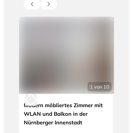
1
von
10
Modern möbliertes Zimmer mit
Möbli
WLAN und Balkon in der
Nürnb
Nürnberger Innenstadt