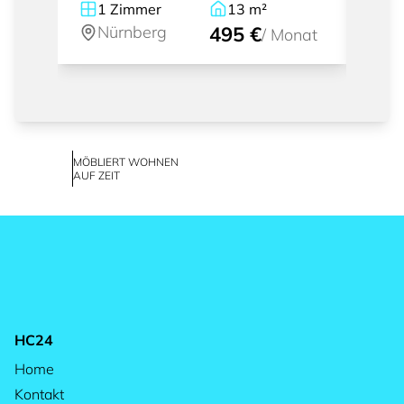
1
Zimmer
13
m²
1
Nürnberg
495 €
Nü
/
Monat
MÖBLIERT WOHNEN
AUF ZEIT
HC24
Home
Kontakt