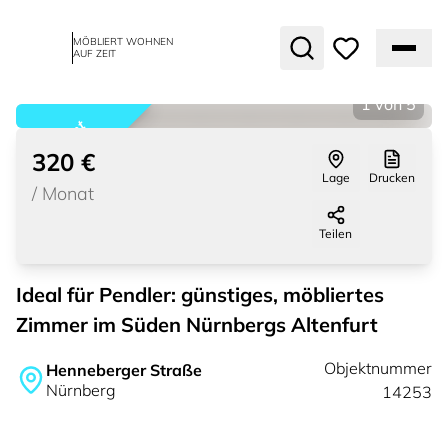
MÖBLIERT WOHNEN
AUF ZEIT
1
von
5
vermietet
320 €
Lage
Drucken
/
Monat
Teilen
Ideal für Pendler: günstiges, möbliertes
Zimmer im Süden Nürnbergs Altenfurt
Objektnummer
Henneberger Straße
Nürnberg
14253