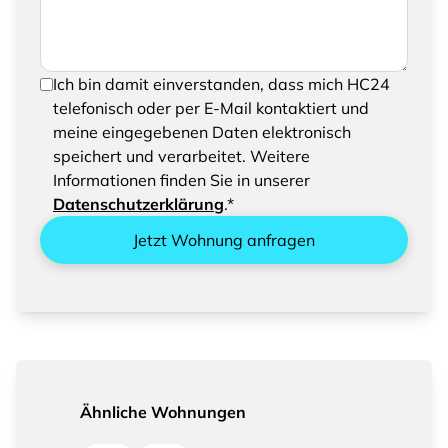
Um Ihre Anfrage senden zu können, bestätigen
Ich bin damit einverstanden, dass mich HC24
Sie bitte das Speichern und Verarbeiten Ihrer
telefonisch oder per E-Mail kontaktiert und
eingegebenen Daten
meine eingegebenen Daten elektronisch
speichert und verarbeitet. Weitere
Informationen finden Sie in unserer
Datenschutzerklärung
.*
Jetzt Wohnung anfragen
Ähnliche Wohnungen