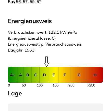
Bus 56, 57, 59, 52
Energieausweis
Verbrauchskennwert: 122.1 kWh/m²a
(Energieeffizienzklasse: C)
Energieausweistyp: Verbrauchsausweis
Baujahr: 1963
A+
A
B
C
D
E
F
G
H
0
50
100
150
200
>250
Lage