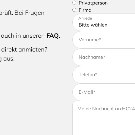
Bitte geben Sie an, ob Sie e
Privatperson
Firma
rüft. Bei Fragen
Bitte tragen Sie Ihre Adres
Anrede
 auch in unseren
FAQ
.
Vorname
*
 direkt anmieten?
Nachname
*
g aus.
Telefon
*
E-Mail
*
Wenn Sie uns weitere Info
Ihre Nachricht an HC24
Ihrer Anfrage gerne eine Na