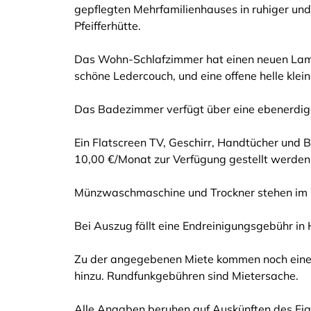
gepflegten Mehrfamilienhauses in ruhiger und 
Pfeifferhütte.
Das Wohn-Schlafzimmer hat einen neuen Lamin
schöne Ledercouch, und eine offene helle klei
Das Badezimmer verfügt über eine ebenerdig
Ein Flatscreen TV, Geschirr, Handtücher und
10,00 €/Monat zur Verfügung gestellt werden
Münzwaschmaschine und Trockner stehen im 
Bei Auszug fällt eine Endreinigungsgebühr i
Zu der angegebenen Miete kommen noch eine
hinzu. Rundfunkgebühren sind Mietersache.
Alle Angaben beruhen auf Auskünften des Eig