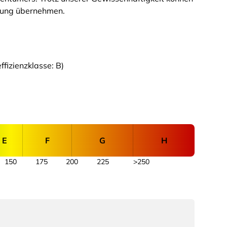
ftung übernehmen.
fizienzklasse: B)
E
F
G
H
150
175
200
225
>250