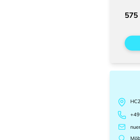
575
HC
+49
nue
Möb