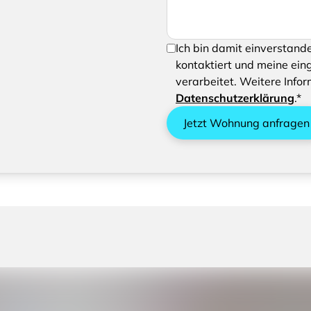
Um Ihre Anfrage senden zu 
Ich bin damit einverstand
Verarbeiten Ihrer eingegeb
kontaktiert und meine ein
verarbeitet. Weitere Infor
Datenschutzerklärung
.*
Jetzt Wohnung anfragen