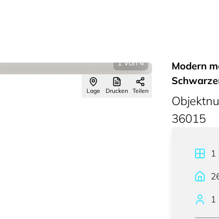
1
von
4
Modern m
Schwarzen
Lage
Drucken
Teilen
Objektn
36015
1
2
1