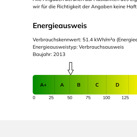
wir für die Richtigkeit der Angaben keine Ha
Energieausweis
Verbrauchskennwert: 51.4 kWh/m²a (Energieef
Energieausweistyp: Verbrauchsausweis
Baujahr: 2013
A+
A
B
C
D
0
25
50
75
100
125