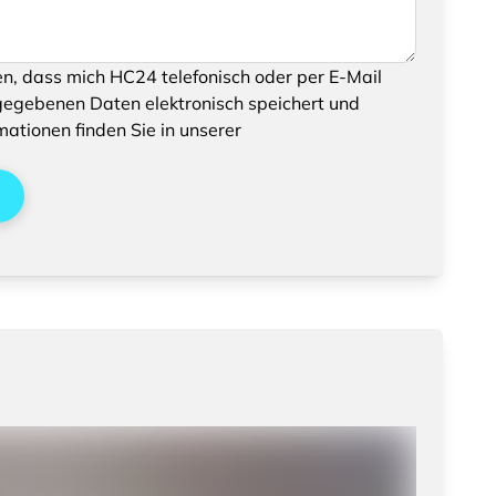
können, bestätigen Sie bitte das Speichern und
en, dass mich HC24 telefonisch oder per E-Mail
enen Daten
gegebenen Daten elektronisch speichert und
mationen finden Sie in unserer