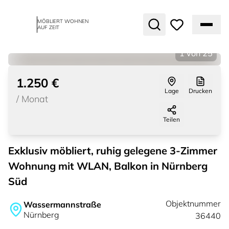
MÖBLIERT WOHNEN
AUF ZEIT
1
von
25
1.250 €
Lage
Drucken
/
Monat
Teilen
Exklusiv möbliert, ruhig gelegene 3-Zimmer
Wohnung mit WLAN, Balkon in Nürnberg
Süd
Objektnummer
Wassermannstraße
Nürnberg
36440