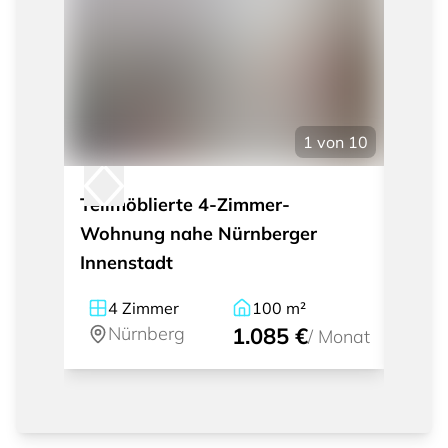
1
von
10
Teilmöblierte 4-Zimmer-
Moder
Wohnung nahe Nürnberger
Wohn
Innenstadt
im N
4
Zimmer
100
m²
2
Nürnberg
1.085 €
Nü
/
Monat