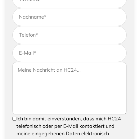
Nachname
*
Telefon
*
E-Mail
*
Wenn Sie uns weitere Informationen zukommen
Ihre Nachricht an HC24
lassen möchten, können Sie Ihrer Anfrage gerne
eine Nachricht hinzufügen
Um Ihre Anfrage senden zu können, bestätigen
Ich bin damit einverstanden, dass mich HC24
Sie bitte das Speichern und Verarbeiten Ihrer
telefonisch oder per E-Mail kontaktiert und
eingegebenen Daten
meine eingegebenen Daten elektronisch