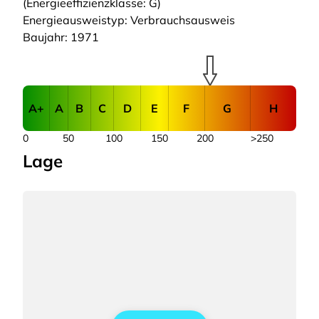
(Energieeffizienzklasse: G)
Energieausweistyp: Verbrauchsausweis
Baujahr: 1971
A+
A
B
C
D
E
F
G
H
0
50
100
150
200
>250
Lage