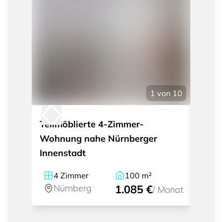
1
von
10
Teilmöblierte 4-Zimmer-
Mode
Wohnung nahe Nürnberger
Apar
Innenstadt
und 
4
Zimmer
100
m²
1
Nürnberg
1.085 €
Nü
/
Monat