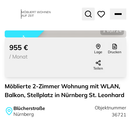
MÖBLIERT WOHNEN
AUF ZEIT
1
von
24
vermietet
955 €
Lage
Drucken
/
Monat
Teilen
Möblierte 2-Zimmer Wohnung mit WLAN,
Balkon, Stellplatz in Nürnberg St. Leonhard
Objektnummer
Blücherstraße
Nürnberg
36721