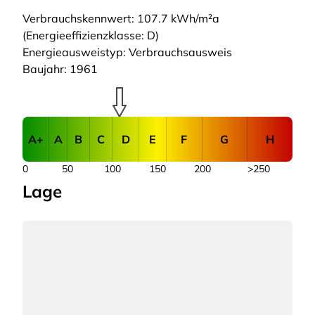
Verbrauchskennwert: 107.7 kWh/m²a
(Energieeffizienzklasse: D)
Energieausweistyp: Verbrauchsausweis
Baujahr: 1961
A+
A
B
C
D
E
F
G
H
0
50
100
150
200
>250
Lage