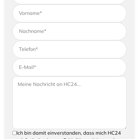
Vorname
*
Nachname
*
Telefon
*
E-Mail
*
Wenn Sie uns weitere Informationen zukommen
Ihre Nachricht an HC24
lassen möchten, können Sie Ihrer Anfrage gerne
eine Nachricht hinzufügen
Um Ihre Anfrage senden zu können, bestätigen
Ich bin damit einverstanden, dass mich HC24