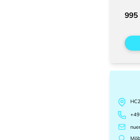
995
HC
+49
nue
Möb