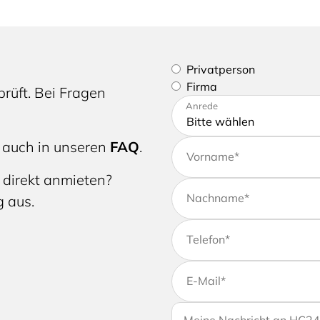
Bitte geben Sie an, ob Sie e
Privatperson
Firma
rüft. Bei Fragen
Bitte tragen Sie Ihre Adres
Anrede
 auch in unseren
FAQ
.
Vorname
*
 direkt anmieten?
Nachname
*
g aus.
Telefon
*
E-Mail
*
Wenn Sie uns weitere Info
Ihre Nachricht an HC24