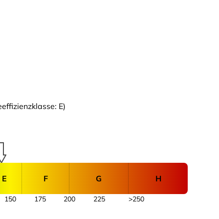
ffizienzklasse: E)
E
F
G
H
150
175
200
225
>250