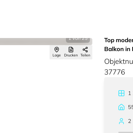
1
von
25
Top mode
Balkon in
Lage
Drucken
Teilen
Objektn
37776
1
5
2