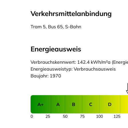
Verkehrsmittelanbindung
Tram 5, Bus 65, S-Bahn
Energieausweis
Verbrauchskennwert: 142.4 kWh/m²a (Energiee
Energieausweistyp: Verbrauchsausweis
Baujahr: 1970
A+
A
B
C
D
0
25
50
75
100
125