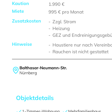
Kaution
1.990 €
Miete
995 €
pro Monat
Zusatzkosten
Zzgl. Strom
Heizung
GEZ und Endreinigungsgebü
Hinweise
Haustiere nur nach Vereinb
Rauchen ist nicht gestattet
Balthasar-Neumann-Str.
Nürnberg
Objektdetails
1-Zimmer-Wohnung
Mehrfamilienhaus