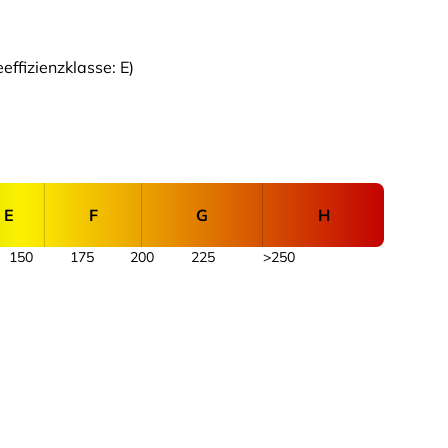
ffizienzklasse: E)
E
F
G
H
150
175
200
225
>250