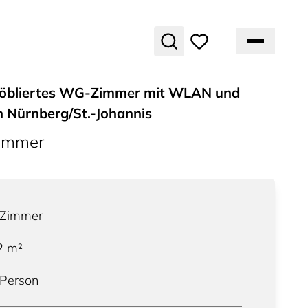
öbliertes WG-Zimmer mit WLAN und
n Nürnberg/St.-Johannis
ummer
Zimmer
2
m²
 Person