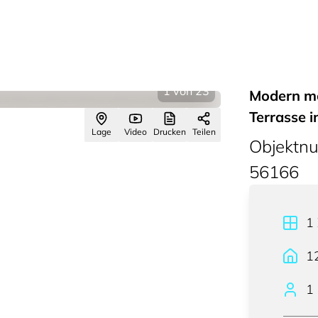
1
von
23
Modern m
Terrasse i
Lage
Video
Drucken
Teilen
Objektn
56166
1
1
1