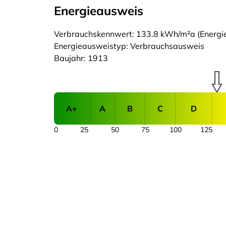
Energieausweis
Verbrauchskennwert: 133.8 kWh/m²a (Energiee
Energieausweistyp: Verbrauchsausweis
Baujahr: 1913
A+
A
B
C
D
0
25
50
75
100
125