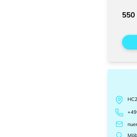
550
HC
+49
nue
Möb