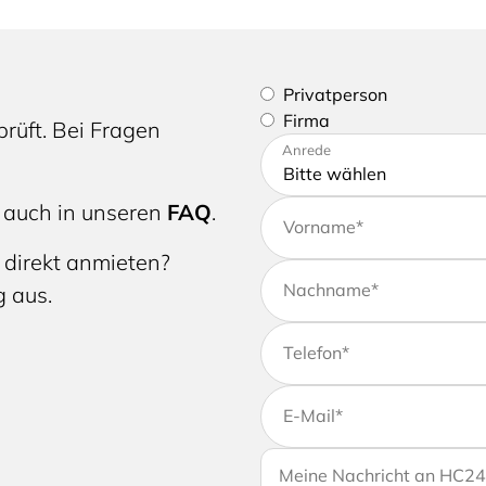
Bitte geben Sie an, ob Sie e
Privatperson
Firma
rüft. Bei Fragen
Bitte tragen Sie Ihre Adres
Anrede
 auch in unseren
FAQ
.
Vorname
*
 direkt anmieten?
Nachname
*
g aus.
Telefon
*
E-Mail
*
Wenn Sie uns weitere Info
Ihre Nachricht an HC24