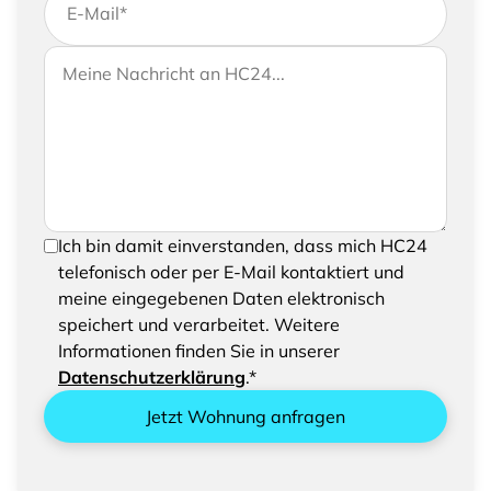
E-Mail
*
Wenn Sie uns weitere Informationen zukommen
Ihre Nachricht an HC24
lassen möchten, können Sie Ihrer Anfrage gerne
eine Nachricht hinzufügen
Um Ihre Anfrage senden zu können, bestätigen
Ich bin damit einverstanden, dass mich HC24
Sie bitte das Speichern und Verarbeiten Ihrer
telefonisch oder per E-Mail kontaktiert und
eingegebenen Daten
meine eingegebenen Daten elektronisch
speichert und verarbeitet. Weitere
Informationen finden Sie in unserer
Datenschutzerklärung
.*
Jetzt Wohnung anfragen