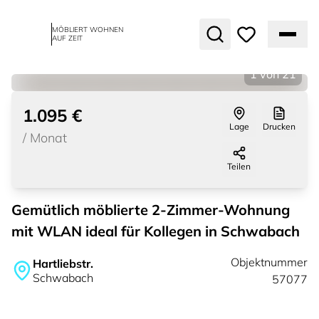
MÖBLIERT WOHNEN
AUF ZEIT
1
von
21
1.095 €
Lage
Drucken
/
Monat
Teilen
Gemütlich möblierte 2-Zimmer-Wohnung
mit WLAN ideal für Kollegen in Schwabach
Objektnummer
Hartliebstr.
Schwabach
57077