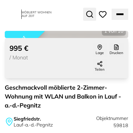
MÖBLIERT WOHNEN
AUF ZEIT
1
von
10
vermietet
995 €
Lage
Drucken
/
Monat
Teilen
Geschmackvoll möblierte 2-Zimmer-
Wohnung mit WLAN und Balkon in Lauf -
a.-d.-Pegnitz
Objektnummer
Siegfriedstr.
Lauf-a.-d.-Pegnitz
59818