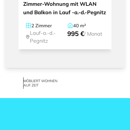
Zimmer-Wohnung mit WLAN
und Balkon in Lauf -a.-d.-Pegnitz
2
Zimmer
40
m²
Lauf-a.-d.-
995 €
/
Monat
Pegnitz
MÖBLIERT WOHNEN
AUF ZEIT