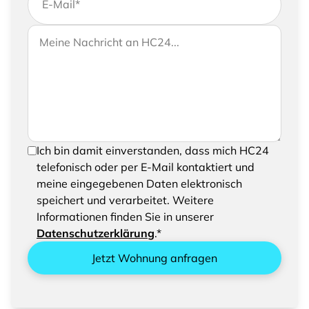
E-Mail
*
Wenn Sie uns weitere Informationen zukommen
Ihre Nachricht an HC24
lassen möchten, können Sie Ihrer Anfrage gerne
eine Nachricht hinzufügen
Um Ihre Anfrage senden zu können, bestätigen
Ich bin damit einverstanden, dass mich HC24
Sie bitte das Speichern und Verarbeiten Ihrer
telefonisch oder per E-Mail kontaktiert und
eingegebenen Daten
meine eingegebenen Daten elektronisch
speichert und verarbeitet. Weitere
Informationen finden Sie in unserer
Datenschutzerklärung
.*
Jetzt Wohnung anfragen