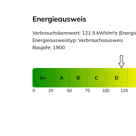
Energieausweis
Verbrauchskennwert: 121.5 kWh/m²a (Energiee
Energieausweistyp: Verbrauchsausweis
Baujahr: 1900
A+
A
B
C
D
0
25
50
75
100
125