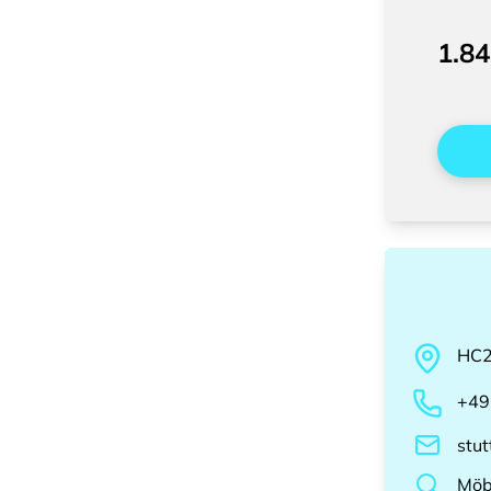
1.84
HC
+49
stu
Möb