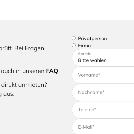
Bitte geben Sie an, ob Sie e
Privatperson
Firma
rüft. Bei Fragen
Bitte tragen Sie Ihre Adres
Anrede
 auch in unseren
FAQ
.
Vorname
*
 direkt anmieten?
Nachname
*
g aus.
Telefon
*
E-Mail
*