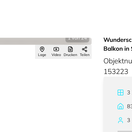
1
von
24
Wundersc
Balkon in
Lage
Video
Drucken
Teilen
Objektn
153223
3
8
3