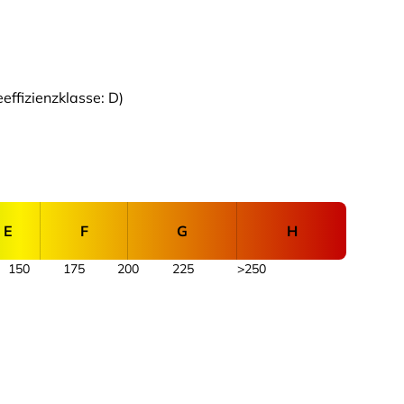
ffizienzklasse: D)
E
F
G
H
150
175
200
225
>250