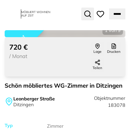
MÖBLIERT WOHNEN
AUF ZEIT
1
von
9
vermietet
720 €
Lage
Drucken
/
Monat
Teilen
Schön möbliertes WG-Zimmer in Ditzingen
Objektnummer
Leonberger Straße
Ditzingen
183078
Typ
Zimmer