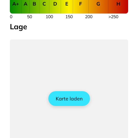
A+
A
B
C
D
E
F
G
H
0
50
100
150
200
>250
Lage
Karte laden