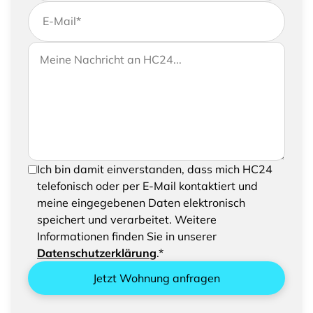
E-Mail
*
Wenn Sie uns weitere Informationen zukommen
Ihre Nachricht an HC24
lassen möchten, können Sie Ihrer Anfrage gerne
eine Nachricht hinzufügen
Um Ihre Anfrage senden zu können, bestätigen
Ich bin damit einverstanden, dass mich HC24
Sie bitte das Speichern und Verarbeiten Ihrer
telefonisch oder per E-Mail kontaktiert und
eingegebenen Daten
meine eingegebenen Daten elektronisch
speichert und verarbeitet. Weitere
Informationen finden Sie in unserer
Datenschutzerklärung
.*
Jetzt Wohnung anfragen