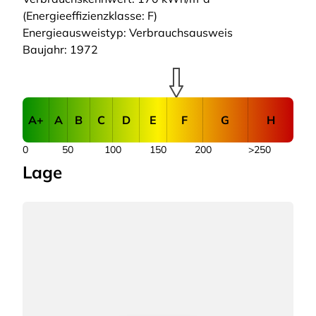
(Energieeffizienzklasse: F)
Energieausweistyp: Verbrauchsausweis
Baujahr: 1972
A+
A
B
C
D
E
F
G
H
0
50
100
150
200
>250
Lage