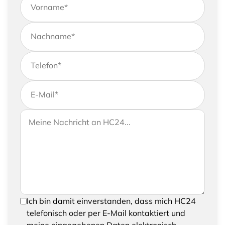
Vorname
*
Nachname
*
Telefon
*
E-Mail
*
Wenn Sie uns weitere Informationen zukommen
Ihre Nachricht an HC24
lassen möchten, können Sie Ihrer Anfrage gerne
eine Nachricht hinzufügen
Um Ihre Anfrage senden zu können, bestätigen
Ich bin damit einverstanden, dass mich HC24
Sie bitte das Speichern und Verarbeiten Ihrer
telefonisch oder per E-Mail kontaktiert und