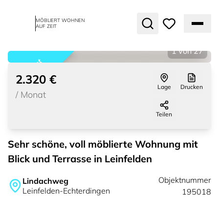
MÖBLIERT WOHNEN
AUF ZEIT
1
von
27
vermietet
2.320 €
Lage
Drucken
/
Monat
Teilen
Sehr schöne, voll möblierte Wohnung mit
Blick und Terrasse in Leinfelden
Objektnummer
Lindachweg
Leinfelden-Echterdingen
195018