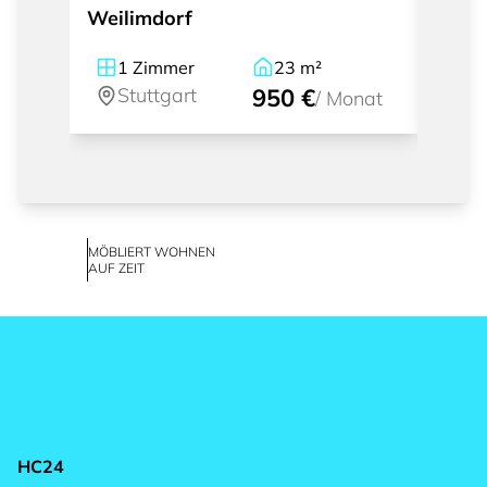
Weilimdorf
1
Zimmer
23
m²
2
Stuttgart
950 €
St
/
Monat
MÖBLIERT WOHNEN
AUF ZEIT
HC24