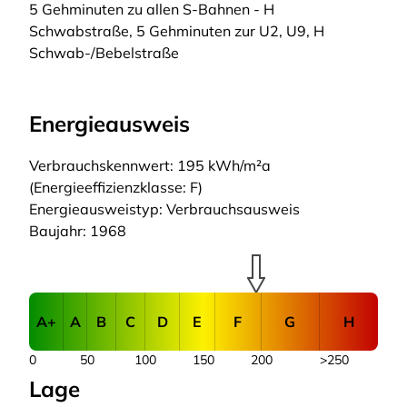
5 Gehminuten zu allen S-Bahnen - H
Schwabstraße, 5 Gehminuten zur U2, U9, H
Schwab-/Bebelstraße
Energieausweis
Verbrauchskennwert: 195 kWh/m²a
(Energieeffizienzklasse: F)
Energieausweistyp: Verbrauchsausweis
Baujahr: 1968
A+
A
B
C
D
E
F
G
H
0
50
100
150
200
>250
Lage