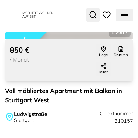
MÖBLIERT WOHNEN
AUF ZEIT
1
von
7
vermietet
850 €
Lage
Drucken
/
Monat
Teilen
Voll möbliertes Apartment mit Balkon in
Stuttgart West
Objektnummer
Ludwigstraße
Stuttgart
210157