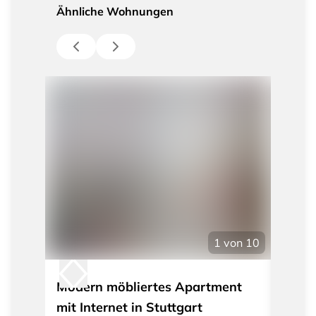
Ähnliche Wohnungen
1
von
10
Modern möbliertes Apartment
Möbli
mit Internet in Stuttgart
Freib