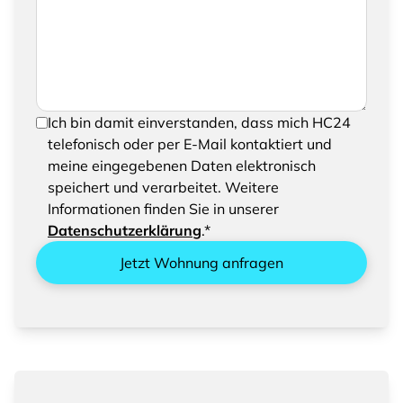
eine Nachricht hinzufügen
Um Ihre Anfrage senden zu können, bestätigen
Ich bin damit einverstanden, dass mich HC24
Sie bitte das Speichern und Verarbeiten Ihrer
telefonisch oder per E-Mail kontaktiert und
eingegebenen Daten
meine eingegebenen Daten elektronisch
speichert und verarbeitet. Weitere
Informationen finden Sie in unserer
Datenschutzerklärung
.*
Jetzt Wohnung anfragen