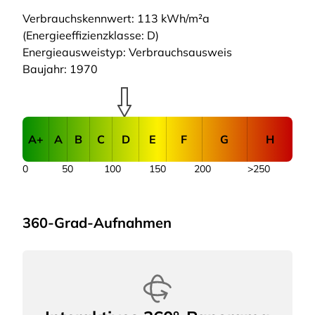
Verbrauchskennwert: 113 kWh/m²a
(Energieeffizienzklasse: D)
Energieausweistyp: Verbrauchsausweis
Baujahr: 1970
A+
A
B
C
D
E
F
G
H
0
50
100
150
200
>250
360-Grad-Aufnahmen