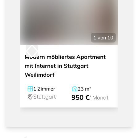
1
von
10
Modern möbliertes Apartment
Möbli
mit Internet in Stuttgart
Freib
Weilimdorf
1
Zimmer
23
m²
2
Stuttgart
950 €
St
/
Monat