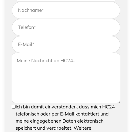
Nachname
*
Telefon
*
E-Mail
*
Wenn Sie uns weitere Informationen zukommen
Ihre Nachricht an HC24
lassen möchten, können Sie Ihrer Anfrage gerne
eine Nachricht hinzufügen
Um Ihre Anfrage senden zu können, bestätigen
Ich bin damit einverstanden, dass mich HC24
Sie bitte das Speichern und Verarbeiten Ihrer
telefonisch oder per E-Mail kontaktiert und
eingegebenen Daten
meine eingegebenen Daten elektronisch
speichert und verarbeitet. Weitere