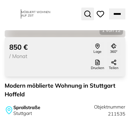
MÖBLIERT WOHNEN
AUF ZEIT
1
von
12
850 €
Lage
360°
/
Monat
Drucken
Teilen
Modern möblierte Wohnung in Stuttgart
Hoffeld
Objektnummer
Sprollstraße
Stuttgart
211535