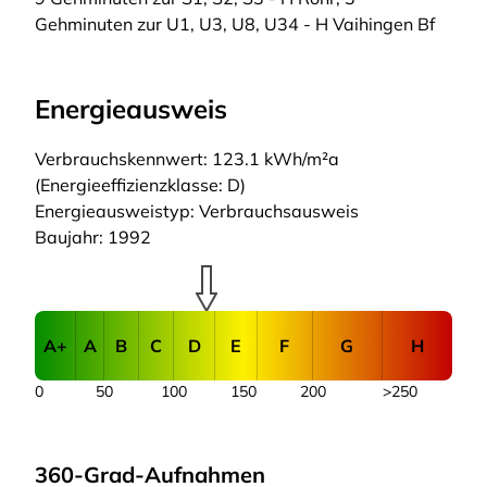
Gehminuten zur U1, U3, U8, U34 - H Vaihingen Bf
Energieausweis
Verbrauchskennwert: 123.1 kWh/m²a
(Energieeffizienzklasse: D)
Energieausweistyp: Verbrauchsausweis
Baujahr: 1992
A+
A
B
C
D
E
F
G
H
0
50
100
150
200
>250
360-Grad-Aufnahmen