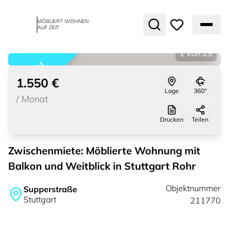
MÖBLIERT WOHNEN
AUF ZEIT
1
von
29
vermietet
1.550 €
Lage
360°
/
Monat
Drucken
Teilen
Zwischenmiete: Möblierte Wohnung mit
Balkon und Weitblick in Stuttgart Rohr
Objektnummer
Supperstraße
Stuttgart
211770