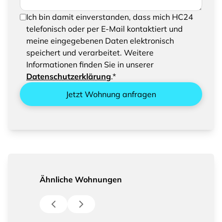
Um Ihre Anfrage senden zu können, bestätigen
Ich bin damit einverstanden, dass mich HC24
Sie bitte das Speichern und Verarbeiten Ihrer
telefonisch oder per E-Mail kontaktiert und
eingegebenen Daten
meine eingegebenen Daten elektronisch
speichert und verarbeitet. Weitere
Informationen finden Sie in unserer
Datenschutzerklärung
.*
Jetzt Wohnung anfragen
Ähnliche Wohnungen