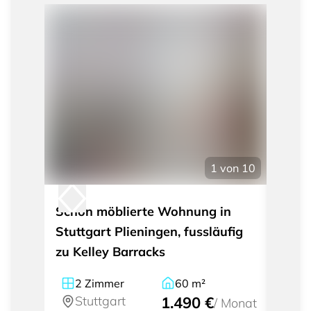
1
von
10
Schön möblierte Wohnung in
Trau
Stuttgart Plieningen, fussläufig
möbli
zu Kelley Barracks
Rohr
2
Zimmer
60
m²
2.
Stuttgart
1.490 €
St
/
Monat