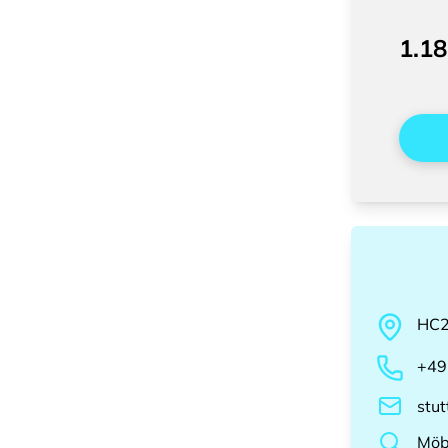
1.18
HC
+49
stu
Möb