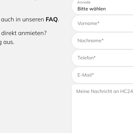
Bitte tragen Sie Ihre Adres
Anrede
 auch in unseren
FAQ
.
Vorname
*
 direkt anmieten?
Nachname
*
g aus.
Telefon
*
E-Mail
*
Wenn Sie uns weitere Info
Ihre Nachricht an HC24
Ihrer Anfrage gerne eine Na