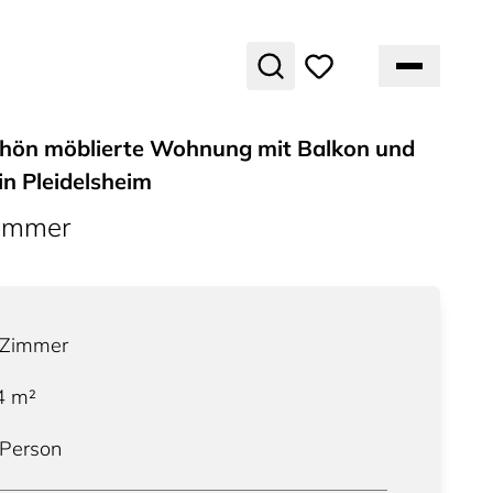
hön möblierte Wohnung mit Balkon und
 in Pleidelsheim
ummer
Zimmer
4
m²
 Person