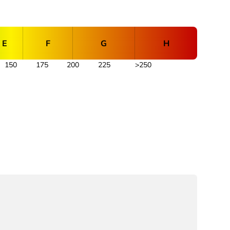
E
F
G
H
150
175
200
225
>250