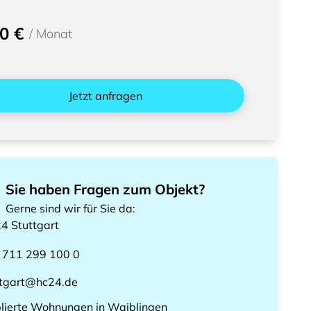
0 €
/
Monat
Jetzt anfragen
Sie haben Fragen zum Objekt?
Gerne sind wir für Sie da
:
24
Stuttgart
 711 299 100 0
ttgart@hc24.de
lierte Wohnungen
in
Waiblingen