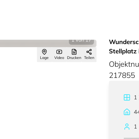
1
von
17
Wundersc
Stellplatz
Lage
Video
Drucken
Teilen
Objektn
217855
1
4
1