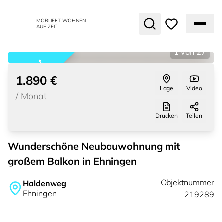
MÖBLIERT WOHNEN
AUF ZEIT
1
von
27
vermietet
1.890 €
Lage
Video
/
Monat
Drucken
Teilen
Wunderschöne Neubauwohnung mit
großem Balkon in Ehningen
Objektnummer
Haldenweg
Ehningen
219289