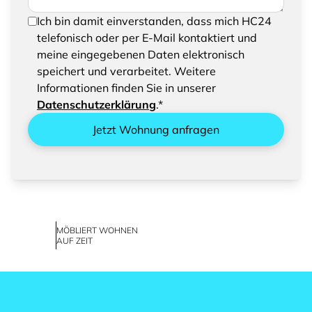
Um Ihre Anfrage senden zu können, bestätigen
Ich bin damit einverstanden, dass mich HC24
Sie bitte das Speichern und Verarbeiten Ihrer
telefonisch oder per E-Mail kontaktiert und
eingegebenen Daten
meine eingegebenen Daten elektronisch
speichert und verarbeitet. Weitere
Informationen finden Sie in unserer
Datenschutzerklärung
.*
Jetzt Wohnung anfragen
MÖBLIERT WOHNEN
AUF ZEIT