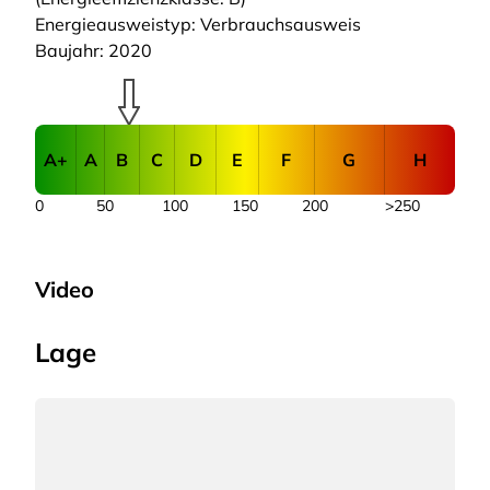
Energieausweistyp: Verbrauchsausweis
Baujahr: 2020
A+
A
B
C
D
E
F
G
H
0
50
100
150
200
>250
Video
Lage