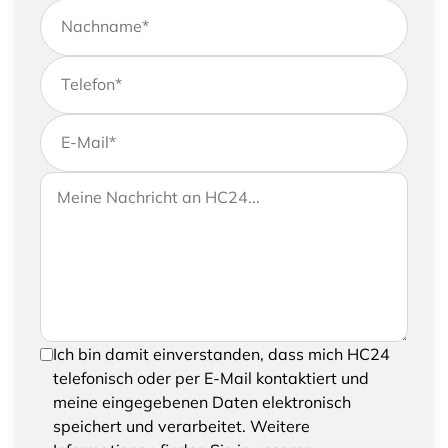
Nachname
*
Telefon
*
E-Mail
*
Wenn Sie uns weitere Informationen zukommen
Ihre Nachricht an HC24
lassen möchten, können Sie Ihrer Anfrage gerne
eine Nachricht hinzufügen
Um Ihre Anfrage senden zu können, bestätigen
Ich bin damit einverstanden, dass mich HC24
Sie bitte das Speichern und Verarbeiten Ihrer
telefonisch oder per E-Mail kontaktiert und
eingegebenen Daten
meine eingegebenen Daten elektronisch
speichert und verarbeitet. Weitere