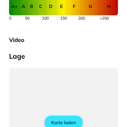
A+
A
B
C
D
E
F
G
H
0
50
100
150
200
>250
Video
Lage
Karte laden