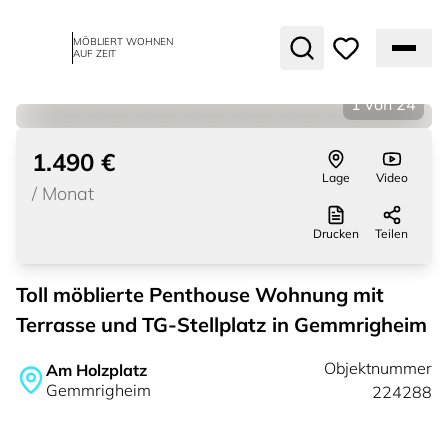
MÖBLIERT WOHNEN
AUF ZEIT
1
von
24
1.490 €
Lage
Video
/
Monat
Drucken
Teilen
Toll möblierte Penthouse Wohnung mit
Terrasse und TG-Stellplatz in Gemmrigheim
Objektnummer
Am Holzplatz
Gemmrigheim
224288