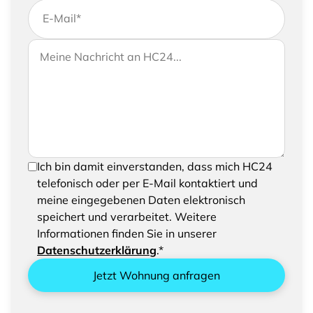
E-Mail
*
Wenn Sie uns weitere Informationen zukommen
Ihre Nachricht an HC24
lassen möchten, können Sie Ihrer Anfrage gerne
eine Nachricht hinzufügen
Um Ihre Anfrage senden zu können, bestätigen
Ich bin damit einverstanden, dass mich HC24
Sie bitte das Speichern und Verarbeiten Ihrer
telefonisch oder per E-Mail kontaktiert und
eingegebenen Daten
meine eingegebenen Daten elektronisch
speichert und verarbeitet. Weitere
Informationen finden Sie in unserer
Datenschutzerklärung
.*
Jetzt Wohnung anfragen