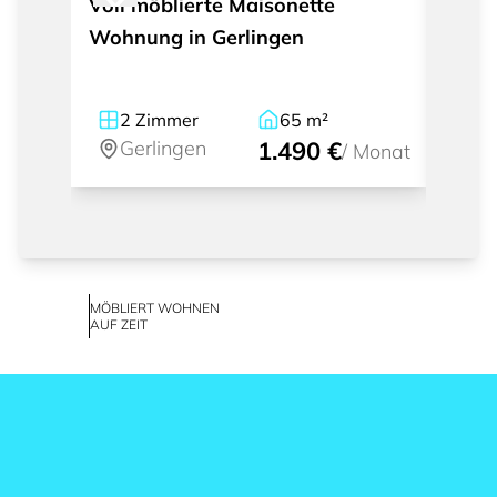
Voll möblierte Maisonette
Tolle
Wohnung in Gerlingen
Wohnu
Terra
2
Zimmer
65
m²
2
Gerlingen
1.490 €
Ge
/
Monat
MÖBLIERT WOHNEN
AUF ZEIT