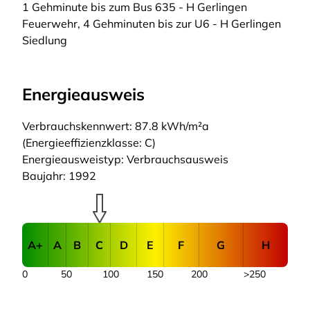
1 Gehminute bis zum Bus 635 - H Gerlingen
Feuerwehr, 4 Gehminuten bis zur U6 - H Gerlingen
Siedlung
Energieausweis
Verbrauchskennwert: 87.8 kWh/m²a
(Energieeffizienzklasse: C)
Energieausweistyp: Verbrauchsausweis
Baujahr: 1992
A+
A
B
C
D
E
F
G
H
0
50
100
150
200
>250