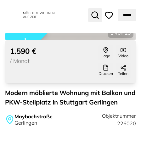
MÖBLIERT WOHNEN
AUF ZEIT
1
von
23
vermietet
1.590 €
Lage
Video
/
Monat
Drucken
Teilen
Modern möblierte Wohnung mit Balkon und
PKW-Stellplatz in Stuttgart Gerlingen
Objektnummer
Maybachstraße
Gerlingen
226020