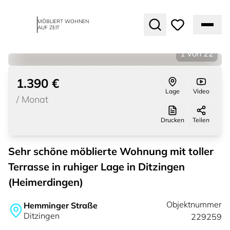
MÖBLIERT WOHNEN
AUF ZEIT
1
von
22
1.390 €
Lage
Video
/
Monat
Drucken
Teilen
Sehr schöne möblierte Wohnung mit toller
Terrasse in ruhiger Lage in Ditzingen
(Heimerdingen)
Objektnummer
Hemminger Straße
Ditzingen
229259