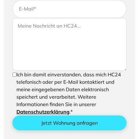
E-Mail
*
Wenn Sie uns weitere Informationen zukommen
Ihre Nachricht an HC24
lassen möchten, können Sie Ihrer Anfrage gerne
eine Nachricht hinzufügen
Um Ihre Anfrage senden zu können, bestätigen
Ich bin damit einverstanden, dass mich HC24
Sie bitte das Speichern und Verarbeiten Ihrer
telefonisch oder per E-Mail kontaktiert und
eingegebenen Daten
meine eingegebenen Daten elektronisch
speichert und verarbeitet. Weitere
Informationen finden Sie in unserer
Datenschutzerklärung
.*
Jetzt Wohnung anfragen