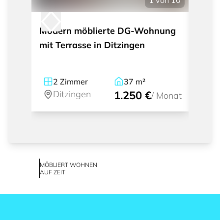
1
von
10
Modern möblierte DG-Wohnung
Hell
mit Terrasse in Ditzingen
Ditzi
2
Zimmer
37
m²
2.
Ditzingen
1.250 €
Di
/
Monat
MÖBLIERT WOHNEN
AUF ZEIT