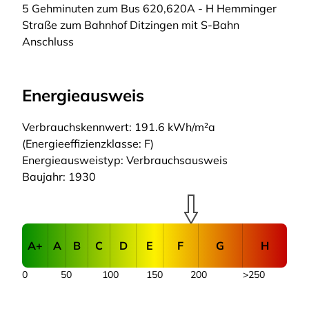
5 Gehminuten zum Bus 620,620A - H Hemminger
Straße zum Bahnhof Ditzingen mit S-Bahn
Anschluss
Energieausweis
Verbrauchskennwert: 191.6 kWh/m²a
(Energieeffizienzklasse: F)
Energieausweistyp: Verbrauchsausweis
Baujahr: 1930
A+
A
B
C
D
E
F
G
H
0
50
100
150
200
>250