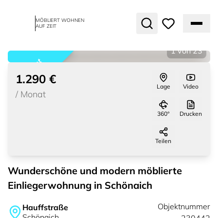
MÖBLIERT WOHNEN
AUF ZEIT
1
von
23
vermietet
1.290 €
Lage
Video
/
Monat
360°
Drucken
Teilen
Wunderschöne und modern möblierte
Einliegerwohnung in Schönaich
Objektnummer
Hauffstraße
Schönaich