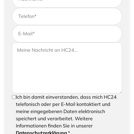
Telefon
*
E-Mail
*
Wenn Sie uns weitere Informationen zukommen
Ihre Nachricht an HC24
lassen möchten, können Sie Ihrer Anfrage gerne
eine Nachricht hinzufügen
Um Ihre Anfrage senden zu können, bestätigen
Ich bin damit einverstanden, dass mich HC24
Sie bitte das Speichern und Verarbeiten Ihrer
telefonisch oder per E-Mail kontaktiert und
eingegebenen Daten
meine eingegebenen Daten elektronisch
speichert und verarbeitet. Weitere
Informationen finden Sie in unserer
Datenschutzerklärung
.*