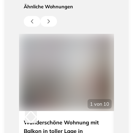
Ähnliche Wohnungen
1
von
10
Wunderschöne Wohnung mit
Wund
Balkon in toller Lage in
Altb