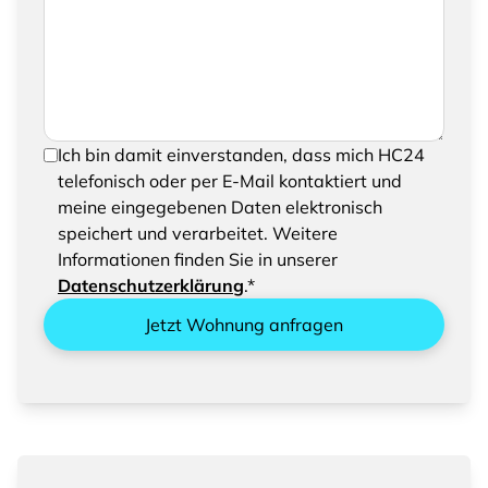
eine Nachricht hinzufügen
Um Ihre Anfrage senden zu können, bestätigen
Ich bin damit einverstanden, dass mich HC24
Sie bitte das Speichern und Verarbeiten Ihrer
telefonisch oder per E-Mail kontaktiert und
eingegebenen Daten
meine eingegebenen Daten elektronisch
speichert und verarbeitet. Weitere
Informationen finden Sie in unserer
Datenschutzerklärung
.*
Jetzt Wohnung anfragen