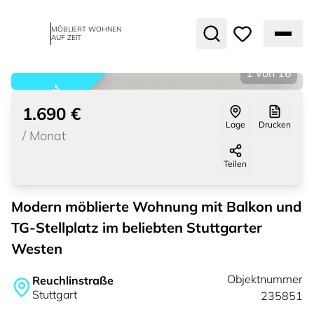
MÖBLIERT WOHNEN
AUF ZEIT
1
von
16
vermietet
1.690 €
Lage
Drucken
/
Monat
Teilen
Modern möblierte Wohnung mit Balkon und
TG-Stellplatz im beliebten Stuttgarter
Westen
Objektnummer
Reuchlinstraße
Stuttgart
235851