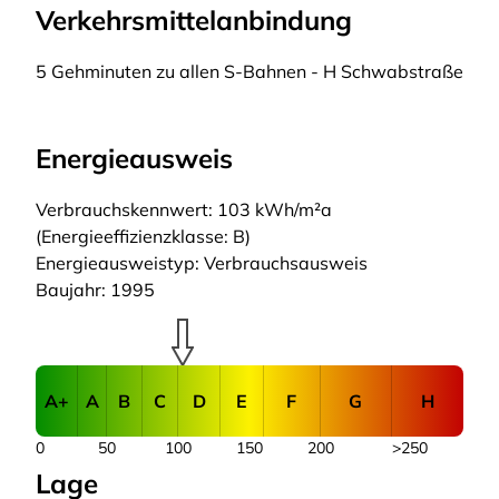
Verkehrsmittelanbindung
5 Gehminuten zu allen S-Bahnen - H Schwabstraße
Energieausweis
Verbrauchskennwert: 103 kWh/m²a
(Energieeffizienzklasse: B)
Energieausweistyp: Verbrauchsausweis
Baujahr: 1995
A+
A
B
C
D
E
F
G
H
0
50
100
150
200
>250
Lage