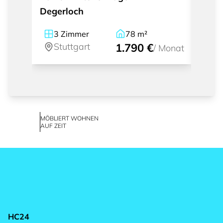
Degerloch
Reini
West
3
Zimmer
78
m²
2
Stuttgart
1.790 €
St
/
Monat
MÖBLIERT WOHNEN
AUF ZEIT
HC24