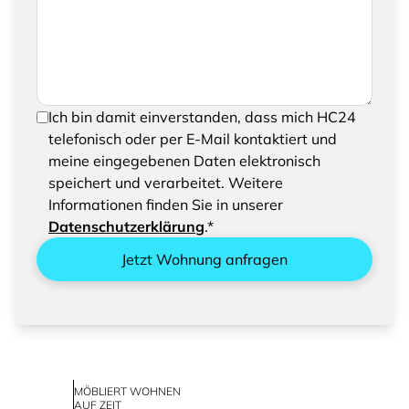
eine Nachricht hinzufügen
Um Ihre Anfrage senden zu können, bestätigen
Ich bin damit einverstanden, dass mich HC24
Sie bitte das Speichern und Verarbeiten Ihrer
telefonisch oder per E-Mail kontaktiert und
eingegebenen Daten
meine eingegebenen Daten elektronisch
speichert und verarbeitet. Weitere
Informationen finden Sie in unserer
Datenschutzerklärung
.*
Jetzt Wohnung anfragen
MÖBLIERT WOHNEN
AUF ZEIT