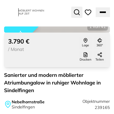
MÖBLIERT WOHNEN
AUF ZEIT
1
von
41
vermietet
3.790 €
Lage
360°
/
Monat
Drucken
Teilen
Sanierter und modern möblierter
Atriumbungalow in ruhiger Wohnlage in
Sindelfingen
Objektnummer
Nebelhornstraße
Sindelfingen
239165