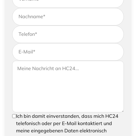
Nachname
*
Telefon
*
E-Mail
*
Wenn Sie uns weitere Informationen zukommen
Ihre Nachricht an HC24
lassen möchten, können Sie Ihrer Anfrage gerne
eine Nachricht hinzufügen
Um Ihre Anfrage senden zu können, bestätigen
Ich bin damit einverstanden, dass mich HC24
Sie bitte das Speichern und Verarbeiten Ihrer
telefonisch oder per E-Mail kontaktiert und
eingegebenen Daten
meine eingegebenen Daten elektronisch