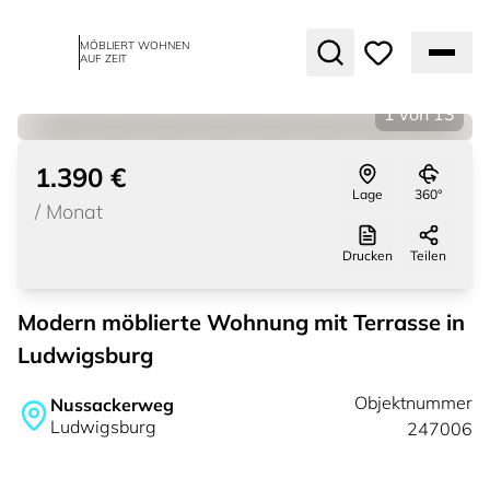
MÖBLIERT WOHNEN
AUF ZEIT
1
von
13
1.390 €
Lage
360°
/
Monat
Drucken
Teilen
Modern möblierte Wohnung mit Terrasse in
Ludwigsburg
Objektnummer
Nussackerweg
Ludwigsburg
247006