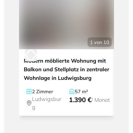
1
von
10
Modern möblierte Wohnung mit
Sehr 
Balkon und Stellplatz in zentraler
Wohn
Wohnlage in Ludwigsburg
2
Zimmer
57
m²
3
Ludwigsbur
1.390 €
Lu
/
Monat
g
g