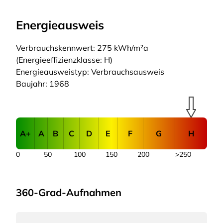
Energieausweis
Verbrauchskennwert: 275 kWh/m²a
(Energieeffizienzklasse: H)
Energieausweistyp: Verbrauchsausweis
Baujahr: 1968
A+
A
B
C
D
E
F
G
H
0
50
100
150
200
>250
360-Grad-Aufnahmen