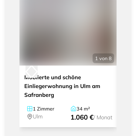
1
von
8
Möblierte und schöne
Möbli
Einliegerwohnung in Ulm am
histo
Safranberg
1
Zimmer
34
m²
2
Ulm
1.060 €
U
/
Monat