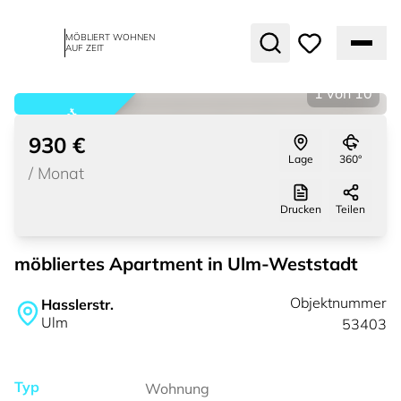
MÖBLIERT WOHNEN
AUF ZEIT
1
von
10
vermietet
930 €
Lage
360°
/
Monat
Drucken
Teilen
möbliertes Apartment in Ulm-Weststadt
Objektnummer
Hasslerstr.
Ulm
53403
Typ
Wohnung