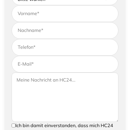
Vorname
*
Nachname
*
Telefon
*
E-Mail
*
Wenn Sie uns weitere Informationen zukommen
Ihre Nachricht an HC24
lassen möchten, können Sie Ihrer Anfrage gerne
eine Nachricht hinzufügen
Um Ihre Anfrage senden zu können, bestätigen
Ich bin damit einverstanden, dass mich HC24