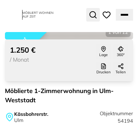
MÖBLIERT WOHNEN
AUF ZEIT
1
von
12
vermietet
1.250 €
Lage
360°
/
Monat
Drucken
Teilen
Möblierte 1-Zimmerwohnung in Ulm-
Weststadt
Objektnummer
Kässbohrerstr.
Ulm
54194