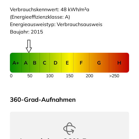
Verbrauchskennwert: 48 kWh/m²a
(Energieeffizienzklasse: A)
Energieausweistyp: Verbrauchsausweis
Baujahr: 2015
A+
A
B
C
D
E
F
G
H
0
50
100
150
200
>250
360-Grad-Aufnahmen