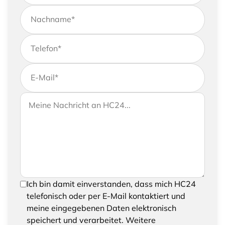
Nachname
*
Telefon
*
E-Mail
*
Wenn Sie uns weitere Informationen zukommen
Ihre Nachricht an HC24
lassen möchten, können Sie Ihrer Anfrage gerne
eine Nachricht hinzufügen
Um Ihre Anfrage senden zu können, bestätigen
Ich bin damit einverstanden, dass mich HC24
Sie bitte das Speichern und Verarbeiten Ihrer
telefonisch oder per E-Mail kontaktiert und
eingegebenen Daten
meine eingegebenen Daten elektronisch
speichert und verarbeitet. Weitere