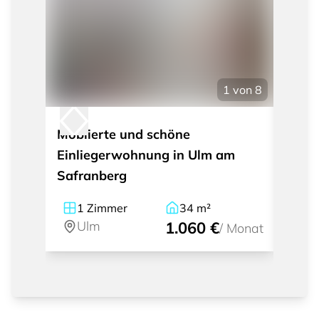
1
von
8
Möblierte und schöne
moder
Einliegerwohnung in Ulm am
Zimm
Safranberg
unmit
Park
1
Zimmer
34
m²
1.
Ulm
1.060 €
U
/
Monat