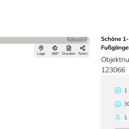
1
von
7
Schöne 1-
Fußgänger
Lage
360°
Drucken
Teilen
Objektn
123066
1
3
1