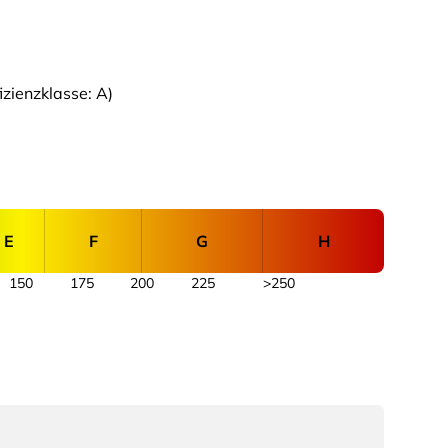
zienzklasse: A)
E
F
G
H
150
175
200
225
>250