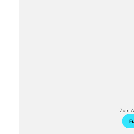
Zum An
F