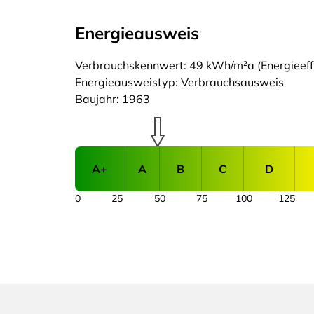
Energieausweis
Verbrauchskennwert: 49 kWh/m²a (Energieeffi
Energieausweistyp: Verbrauchsausweis
Baujahr: 1963
A+
A
B
C
D
0
25
50
75
100
125