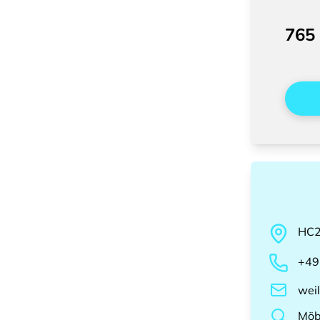
765
HC
+49
wei
Möb