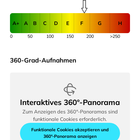
A+
A
B
C
D
E
F
G
H
0
50
100
150
200
>250
360-Grad-Aufnahmen
Interaktives 360°-Panorama
Zum Anzeigen des 360°-Panoramas sind
funktionale Cookies erforderlich.
Funktionale Cookies akzeptieren und
360°-Panorama anzeigen