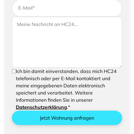
E-Mail
*
Wenn Sie uns weitere Informationen zukommen
Ihre Nachricht an HC24
lassen möchten, können Sie Ihrer Anfrage gerne
eine Nachricht hinzufügen
Um Ihre Anfrage senden zu können, bestätigen
Ich bin damit einverstanden, dass mich HC24
Sie bitte das Speichern und Verarbeiten Ihrer
telefonisch oder per E-Mail kontaktiert und
eingegebenen Daten
meine eingegebenen Daten elektronisch
speichert und verarbeitet. Weitere
Informationen finden Sie in unserer
Datenschutzerklärung
.*
Jetzt Wohnung anfragen