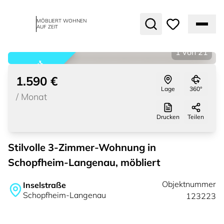
MÖBLIERT WOHNEN
AUF ZEIT
1
von
21
vermietet
1.590 €
Lage
360°
/
Monat
Drucken
Teilen
Stilvolle 3-Zimmer-Wohnung in
Schopfheim-Langenau, möbliert
Objektnummer
Inselstraße
Schopfheim-Langenau
123223