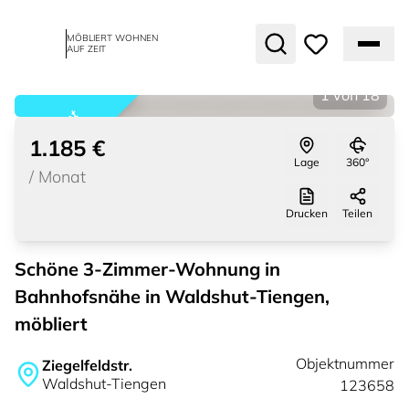
MÖBLIERT WOHNEN
AUF ZEIT
1
von
18
vermietet
1.185 €
Lage
360°
/
Monat
Drucken
Teilen
Schöne 3-Zimmer-Wohnung in
Bahnhofsnähe in Waldshut-Tiengen,
möbliert
Objektnummer
Ziegelfeldstr.
Waldshut-Tiengen
123658