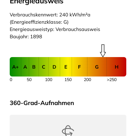
Energieausweis
Verbrauchskennwert: 240 kWh/m²a
(Energieeffizienzklasse: G)
Energieausweistyp: Verbrauchsausweis
Baujahr: 1898
A+
A
B
C
D
E
F
G
H
0
50
100
150
200
>250
360-Grad-Aufnahmen