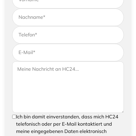
Nachname
*
Telefon
*
E-Mail
*
Wenn Sie uns weitere Informationen zukommen
Ihre Nachricht an HC24
lassen möchten, können Sie Ihrer Anfrage gerne
eine Nachricht hinzufügen
Um Ihre Anfrage senden zu können, bestätigen
Ich bin damit einverstanden, dass mich HC24
Sie bitte das Speichern und Verarbeiten Ihrer
telefonisch oder per E-Mail kontaktiert und
eingegebenen Daten
meine eingegebenen Daten elektronisch