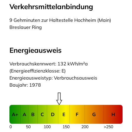
Verkehrsmittelanbindung
9 Gehminuten zur Haltestelle Hochheim (Main)
Breslauer Ring
Energieausweis
Verbrauchskennwert: 132 kWh/m²a
(Energieeffizienzklasse: E)
Energieausweistyp: Verbrauchsausweis
Baujahr: 1978
A+
A
B
C
D
E
F
G
H
0
50
100
150
200
>250