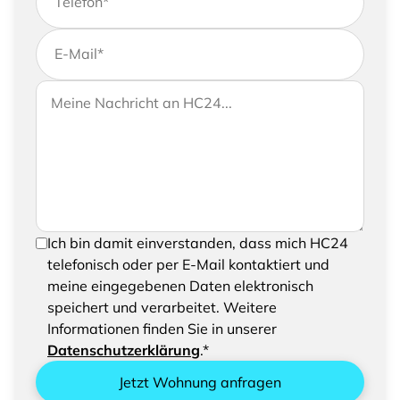
Telefon
*
E-Mail
*
Wenn Sie uns weitere Informationen zukommen
Ihre Nachricht an HC24
lassen möchten, können Sie Ihrer Anfrage gerne
eine Nachricht hinzufügen
Um Ihre Anfrage senden zu können, bestätigen
Ich bin damit einverstanden, dass mich HC24
Sie bitte das Speichern und Verarbeiten Ihrer
telefonisch oder per E-Mail kontaktiert und
eingegebenen Daten
meine eingegebenen Daten elektronisch
speichert und verarbeitet. Weitere
Informationen finden Sie in unserer
Datenschutzerklärung
.*
Jetzt Wohnung anfragen