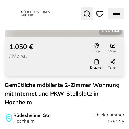
MÖBLIERT WOHNEN
AUF ZEIT
1
von
21
1.050 €
Lage
Video
/
Monat
Drucken
Teilen
Gemütliche möblierte 2-Zimmer Wohnung
mit Internet und PKW-Stellplatz in
Hochheim
Objektnummer
Rüdesheimer Str.
Hochheim
178116