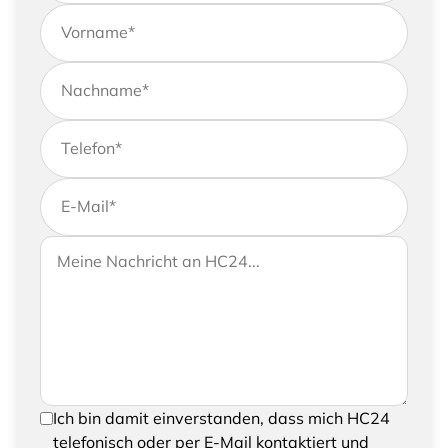
Vorname
*
Nachname
*
Telefon
*
E-Mail
*
Wenn Sie uns weitere Informationen zukommen
Ihre Nachricht an HC24
lassen möchten, können Sie Ihrer Anfrage gerne
eine Nachricht hinzufügen
Um Ihre Anfrage senden zu können, bestätigen
Ich bin damit einverstanden, dass mich HC24
Sie bitte das Speichern und Verarbeiten Ihrer
telefonisch oder per E-Mail kontaktiert und