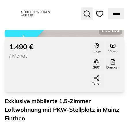
MÖBLIERT WOHNEN
AUF ZEIT
1
von
32
vermietet
1.490 €
Lage
Video
/
Monat
360°
Drucken
Teilen
Exklusive möblierte 1,5-Zimmer
Loftwohnung mit PKW-Stellplatz in Mainz
Finthen