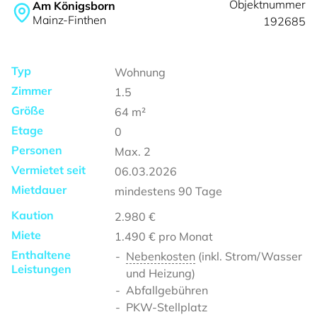
Objektnummer
Am Königsborn
Mainz-Finthen
192685
Typ
Wohnung
Zimmer
1.5
Größe
64
m²
Etage
0
Personen
Max.
2
Vermietet seit
06.03.2026
Mietdauer
mindestens
90 Tage
Kaution
2.980 €
Miete
1.490 €
pro Monat
Enthaltene
Nebenkosten
(inkl. Strom/Wasser
Leistungen
und Heizung)
Abfallgebühren
PKW-Stellplatz