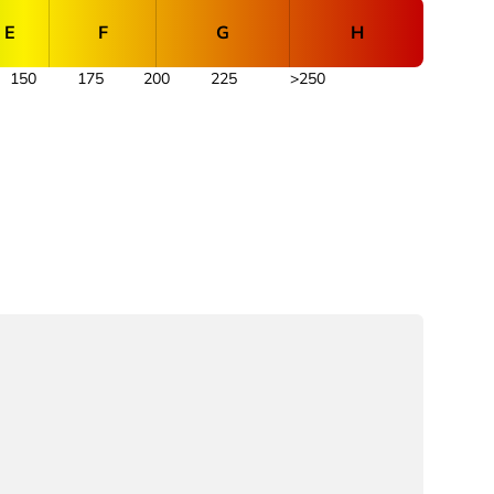
E
F
G
H
150
175
200
225
>250