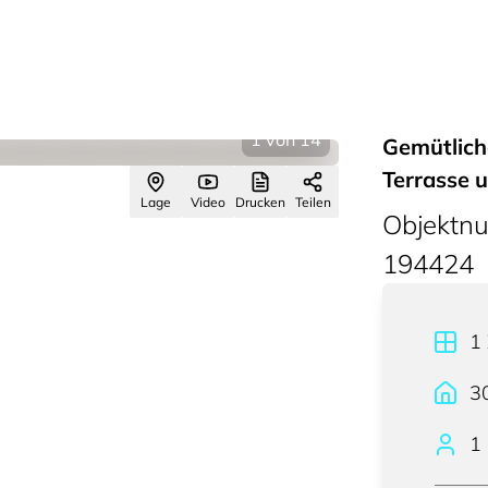
1
von
14
Gemütlich
Terrasse 
Lage
Video
Drucken
Teilen
Objektn
194424
1
3
1