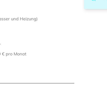
asser und Heizung)
r
0 € pro Monat