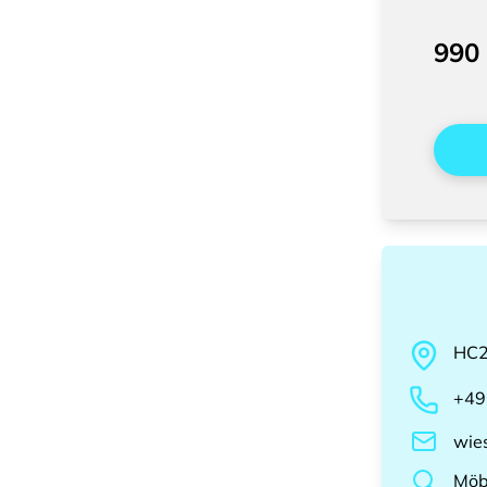
990
HC
+49
wie
Möb