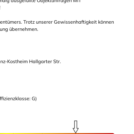
ndig ausgefüllte Objektanfragen MIT
!
entümers. Trotz unserer Gewissenhaftigkeit können
ftung übernehmen.
z-Kostheim Hallgarter Str.
izienzklasse: G)