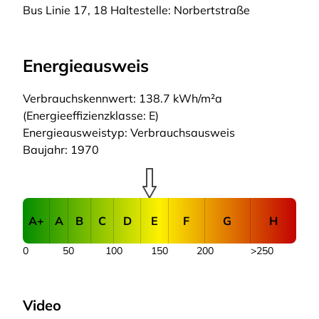
Bus Linie 17, 18 Haltestelle: Norbertstraße
Energieausweis
Verbrauchskennwert: 138.7 kWh/m²a
(Energieeffizienzklasse: E)
Energieausweistyp: Verbrauchsausweis
Baujahr: 1970
A+
A
B
C
D
E
F
G
H
0
50
100
150
200
>250
Video