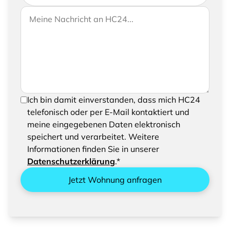
Wenn Sie uns weitere Informationen zukommen
Ihre Nachricht an HC24
lassen möchten, können Sie Ihrer Anfrage gerne
eine Nachricht hinzufügen
Um Ihre Anfrage senden zu können, bestätigen
Ich bin damit einverstanden, dass mich HC24
Sie bitte das Speichern und Verarbeiten Ihrer
telefonisch oder per E-Mail kontaktiert und
eingegebenen Daten
meine eingegebenen Daten elektronisch
speichert und verarbeitet. Weitere
Informationen finden Sie in unserer
Datenschutzerklärung
.*
Jetzt Wohnung anfragen