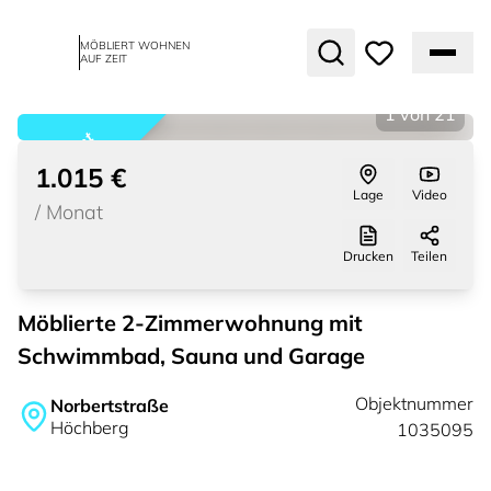
MÖBLIERT WOHNEN
AUF ZEIT
1
von
21
vermietet
1.015 €
Lage
Video
/
Monat
Drucken
Teilen
Möblierte 2-Zimmerwohnung mit
Schwimmbad, Sauna und Garage
Objektnummer
Norbertstraße
Höchberg
1035095