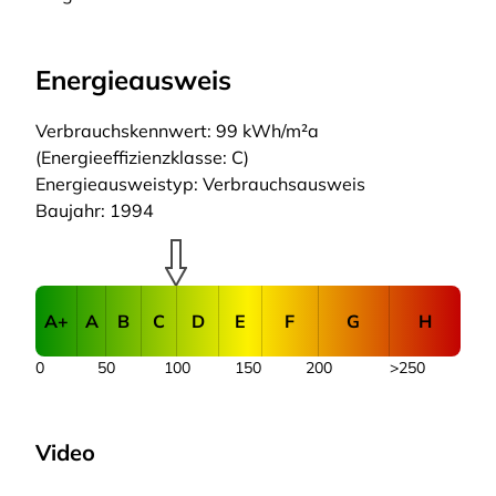
Energieausweis
Verbrauchskennwert: 99 kWh/m²a
(Energieeffizienzklasse: C)
Energieausweistyp: Verbrauchsausweis
Baujahr: 1994
A+
A
B
C
D
E
F
G
H
0
50
100
150
200
>250
Video