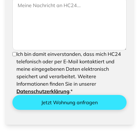
Wenn Sie uns weitere Informationen zukommen
Ihre Nachricht an HC24
lassen möchten, können Sie Ihrer Anfrage gerne
eine Nachricht hinzufügen
Um Ihre Anfrage senden zu können, bestätigen
Ich bin damit einverstanden, dass mich HC24
Sie bitte das Speichern und Verarbeiten Ihrer
telefonisch oder per E-Mail kontaktiert und
eingegebenen Daten
meine eingegebenen Daten elektronisch
speichert und verarbeitet. Weitere
Informationen finden Sie in unserer
Datenschutzerklärung
.*
Jetzt Wohnung anfragen