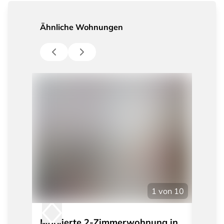
Ähnliche Wohnungen
1
von
10
Möblierte 2-Zimmerwohnung in
Möbl