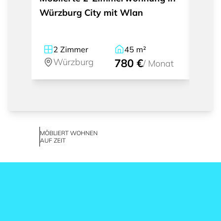
Würzburg City mit Wlan
mit B
2
Zimmer
45
m²
2
Würzburg
780 €
W
/
Monat
MÖBLIERT WOHNEN
AUF ZEIT