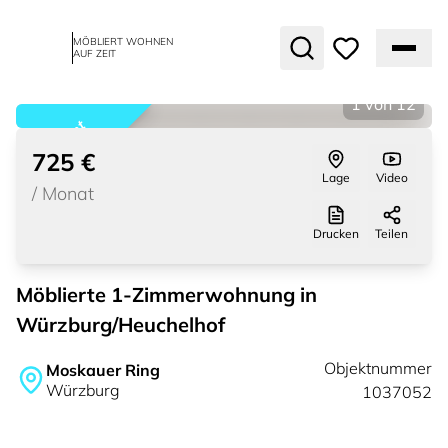
MÖBLIERT WOHNEN
AUF ZEIT
1
von
12
vermietet
725 €
Lage
Video
/
Monat
Drucken
Teilen
Möblierte 1-Zimmerwohnung in
Würzburg/Heuchelhof
Objektnummer
Moskauer Ring
Würzburg
1037052