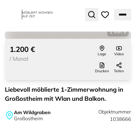
MÖBLIERT WOHNEN
AUF ZEIT
1
von
9
1.200 €
Lage
Video
/
Monat
Drucken
Teilen
Liebevoll möblierte 1-Zimmerwohnung in
Großostheim mit Wlan und Balkon.
Objektnummer
Am Wildgraben
Großostheim
1038666