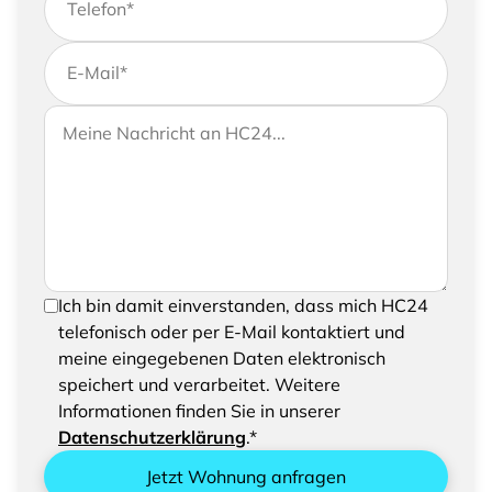
Telefon
*
E-Mail
*
Wenn Sie uns weitere Informationen zukommen
Ihre Nachricht an HC24
lassen möchten, können Sie Ihrer Anfrage gerne
eine Nachricht hinzufügen
Um Ihre Anfrage senden zu können, bestätigen
Ich bin damit einverstanden, dass mich HC24
Sie bitte das Speichern und Verarbeiten Ihrer
telefonisch oder per E-Mail kontaktiert und
eingegebenen Daten
meine eingegebenen Daten elektronisch
speichert und verarbeitet. Weitere
Informationen finden Sie in unserer
Datenschutzerklärung
.*
Jetzt Wohnung anfragen