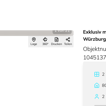
1
von
21
Exklusiv 
Würzburg/
Lage
360°
Drucken
Teilen
Objektn
104513
2
8
2