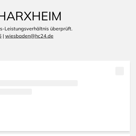
 HARXHEIM
is-Leistungsverhältnis überprüft.
6
|
wiesbaden@hc24.de