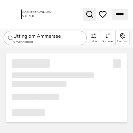
MÖBLIERT WOHNEN
AUF ZEIT
Utting am Ammersee
Filter
Sortieren
Distanz
0
Wohnungen