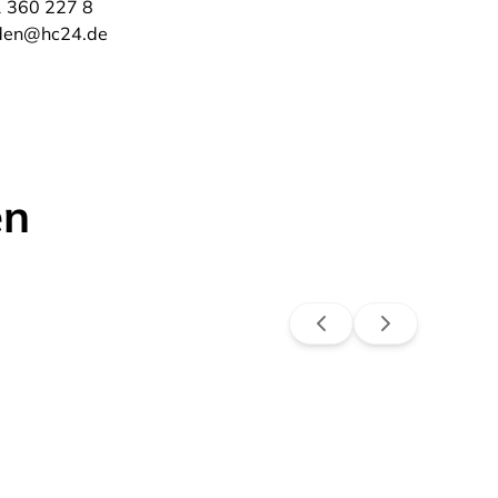
 360 227 8
den@hc24.de
en