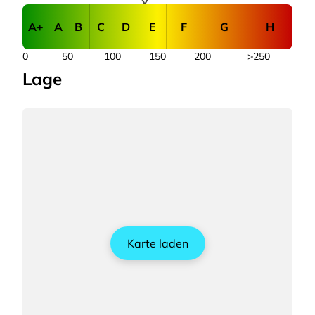
A+
A
B
C
D
E
F
G
H
0
50
100
150
200
>250
Lage
Karte laden