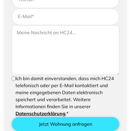
E-Mail
*
Wenn Sie uns weitere Informationen zukommen
Ihre Nachricht an HC24
lassen möchten, können Sie Ihrer Anfrage gerne
eine Nachricht hinzufügen
Um Ihre Anfrage senden zu können, bestätigen
Ich bin damit einverstanden, dass mich HC24
Sie bitte das Speichern und Verarbeiten Ihrer
telefonisch oder per E-Mail kontaktiert und
eingegebenen Daten
meine eingegebenen Daten elektronisch
speichert und verarbeitet. Weitere
Informationen finden Sie in unserer
Datenschutzerklärung
.*
Jetzt Wohnung anfragen