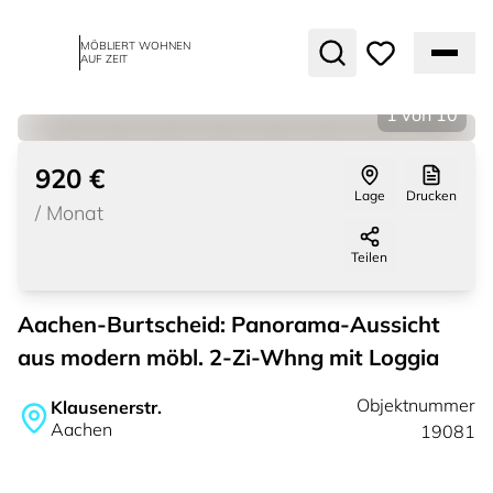
MÖBLIERT WOHNEN
AUF ZEIT
1
von
10
920 €
Lage
Drucken
/
Monat
Teilen
Aachen-Burtscheid: Panorama-Aussicht
aus modern möbl. 2-Zi-Whng mit Loggia
Objektnummer
Klausenerstr.
Aachen
19081