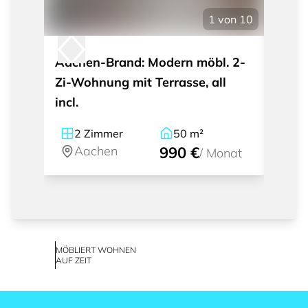
1
von
10
Aachen-Brand: Modern möbl. 2-
Vaals
Zi-Wohnung mit Terrasse, all
Möbl.
incl.
2
Zimmer
50
m²
1.
Aachen
990 €
A
/
Monat
MÖBLIERT WOHNEN
AUF ZEIT