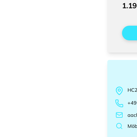
1.19
HC
+49
aac
Möb