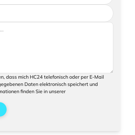
rmationen zukommen lassen möchten, können Sie
chricht hinzufügen
können, bestätigen Sie bitte das Speichern und
en, dass mich HC24 telefonisch oder per E-Mail
enen Daten
gegebenen Daten elektronisch speichert und
mationen finden Sie in unserer