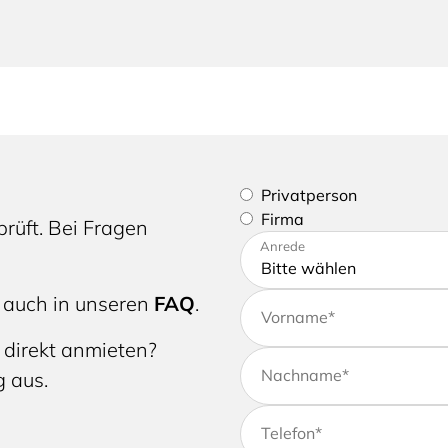
Bitte geben Sie an, ob Sie e
Privatperson
Firma
rüft. Bei Fragen
Bitte tragen Sie Ihre Adres
Anrede
 auch in unseren
FAQ
.
Vorname
*
 direkt anmieten?
Nachname
*
g aus.
Telefon
*