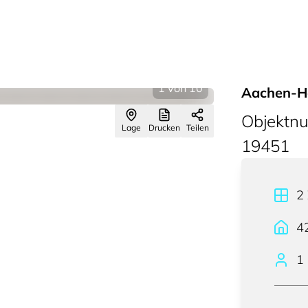
1
von
10
Aachen-H
Objektn
Lage
Drucken
Teilen
19451
2
4
1