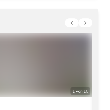
1
von
10
Brand: