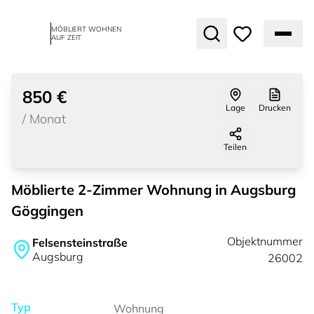
MÖBLIERT WOHNEN
AUF ZEIT
vermietet
850 €
Lage
Drucken
/
Monat
Teilen
Möblierte 2-Zimmer Wohnung in Augsburg
Göggingen
Objektnummer
Felsensteinstraße
Augsburg
26002
Typ
Wohnung