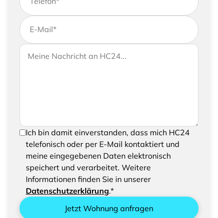
Telefon
*
E-Mail
*
Wenn Sie uns weitere Informationen zukommen
Ihre Nachricht an HC24
lassen möchten, können Sie Ihrer Anfrage gerne
eine Nachricht hinzufügen
Um Ihre Anfrage senden zu können, bestätigen
Ich bin damit einverstanden, dass mich HC24
Sie bitte das Speichern und Verarbeiten Ihrer
telefonisch oder per E-Mail kontaktiert und
eingegebenen Daten
meine eingegebenen Daten elektronisch
speichert und verarbeitet. Weitere
Informationen finden Sie in unserer
Datenschutzerklärung
.*
Jetzt Wohnung anfragen