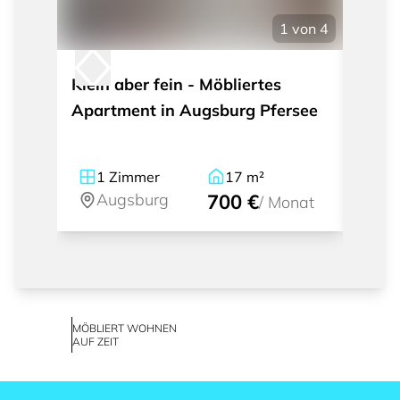
1
von
4
Klein aber fein - Möbliertes
Wohne
Apartment in Augsburg Pfersee
1
Zimmer
17
m²
1
Augsburg
700 €
A
/
Monat
MÖBLIERT WOHNEN
AUF ZEIT