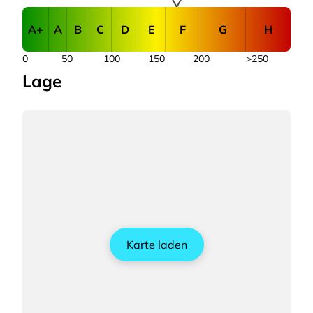
A+
A
B
C
D
E
F
G
H
0
50
100
150
200
>250
Lage
Karte laden