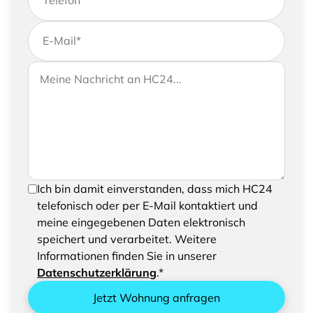
Telefon
*
E-Mail
*
Wenn Sie uns weitere Informationen zukommen
Ihre Nachricht an HC24
lassen möchten, können Sie Ihrer Anfrage gerne
eine Nachricht hinzufügen
Um Ihre Anfrage senden zu können, bestätigen
Ich bin damit einverstanden, dass mich HC24
Sie bitte das Speichern und Verarbeiten Ihrer
telefonisch oder per E-Mail kontaktiert und
eingegebenen Daten
meine eingegebenen Daten elektronisch
speichert und verarbeitet. Weitere
Informationen finden Sie in unserer
Datenschutzerklärung
.*
Jetzt Wohnung anfragen