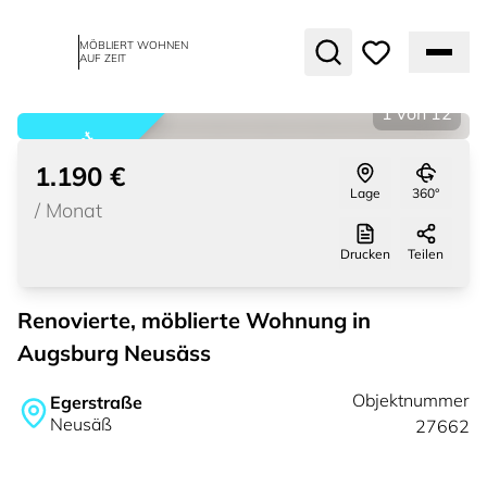
MÖBLIERT WOHNEN
AUF ZEIT
1
von
12
vermietet
1.190 €
Lage
360°
/
Monat
Drucken
Teilen
Renovierte, möblierte Wohnung in
Augsburg Neusäss
Objektnummer
Egerstraße
Neusäß
27662