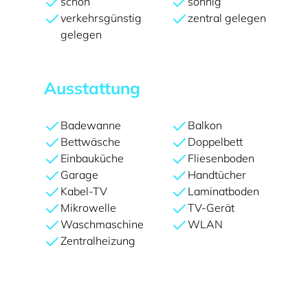
schön
sonnig
verkehrsgünstig
zentral gelegen
gelegen
Ausstattung
Badewanne
Balkon
Bettwäsche
Doppelbett
Einbauküche
Fliesenboden
Garage
Handtücher
Kabel-TV
Laminatboden
Mikrowelle
TV-Gerät
Waschmaschine
WLAN
Zentralheizung