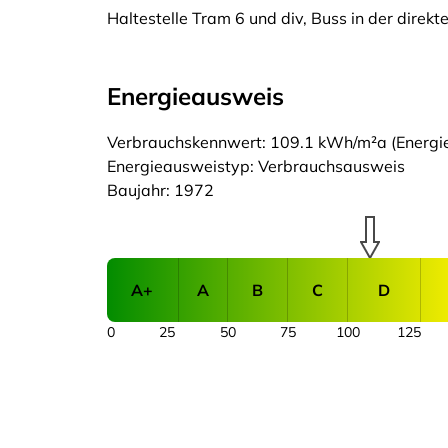
Haltestelle Tram 6 und div, Buss in der direk
Energieausweis
Verbrauchskennwert: 109.1 kWh/m²a (Energiee
Energieausweistyp: Verbrauchsausweis
Baujahr: 1972
A+
A
B
C
D
0
25
50
75
100
125