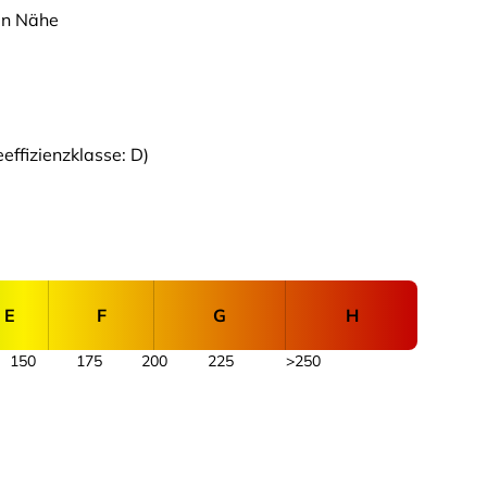
ten Nähe
ffizienzklasse: D)
E
F
G
H
150
175
200
225
>250