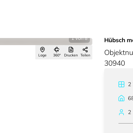
1
von
8
Hübsch mö
Objektn
Lage
360°
Drucken
Teilen
30940
2
6
2